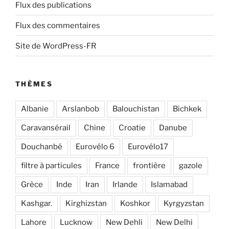
Flux des publications
Flux des commentaires
Site de WordPress-FR
THÈMES
Albanie
Arslanbob
Balouchistan
Bichkek
Caravansérail
Chine
Croatie
Danube
Douchanbé
Eurovélo 6
Eurovélo17
filtre à particules
France
frontière
gazole
Grèce
Inde
Iran
Irlande
Islamabad
Kashgar.
Kirghizstan
Koshkor
Kyrgyzstan
Lahore
Lucknow
New Dehli
New Delhi