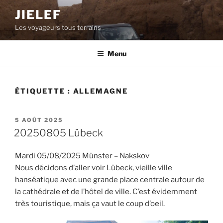
Aller
JIELEF
au
Les voyageurs tous terrains
contenu
principal
Menu
ÉTIQUETTE :
ALLEMAGNE
PUBLIÉ
5 AOÛT 2025
LE
20250805 Lübeck
Mardi 05/08/2025 Münster – Nakskov
Nous décidons d’aller voir Lübeck, vieille ville
hanséatique avec une grande place centrale autour de
la cathédrale et de l’hôtel de ville. C’est évidemment
très touristique, mais ça vaut le coup d’oeil.