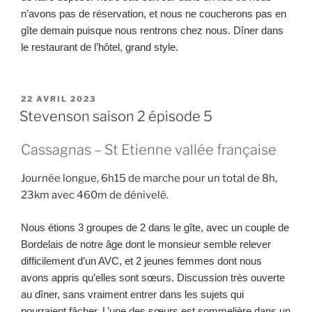
n’avons pas de réservation, et nous ne coucherons pas en
gîte demain puisque nous rentrons chez nous. Dîner dans
le restaurant de l’hôtel, grand style.
PUBLIÉ
22 AVRIL 2023
LE
Stevenson saison 2 épisode 5
Cassagnas – St Etienne vallée française
Journée longue, 6h15 de marche pour un total de 8h,
23km avec 460m de dénivelé.
Nous étions 3 groupes de 2 dans le gîte, avec un couple de
Bordelais de notre âge dont le monsieur semble relever
difficilement d’un AVC, et 2 jeunes femmes dont nous
avons appris qu’elles sont sœurs. Discussion très ouverte
au dîner, sans vraiment entrer dans les sujets qui
pourraient fâcher. L’une des sœurs est sommelière dans un