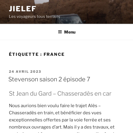
Aller
JIELEF
au
Les voyageurs tous terrains
contenu
principal
Menu
ÉTIQUETTE :
FRANCE
PUBLIÉ
24 AVRIL 2023
LE
Stevenson saison 2 épisode 7
St Jean du Gard – Chasseradès en car
Nous aurions bien voulu faire le trajet Alès –
Chasseradès en train, et bénéficier des vues
exceptionnelles offertes par la voie ferrée et ses
nombreux ouvrages d’art. Mais il y a des travaux, et