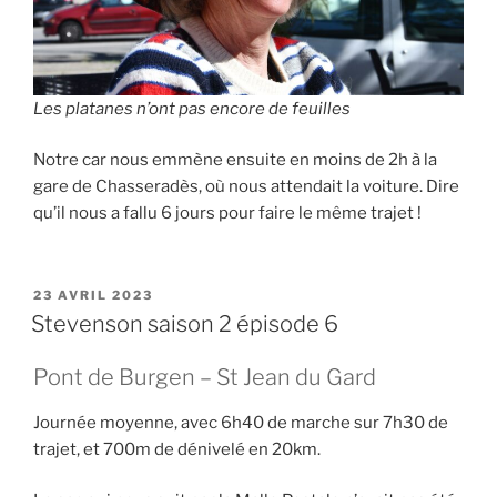
Les platanes n’ont pas encore de feuilles
Notre car nous emmène ensuite en moins de 2h à la
gare de Chasseradès, où nous attendait la voiture. Dire
qu’il nous a fallu 6 jours pour faire le même trajet !
PUBLIÉ
23 AVRIL 2023
LE
Stevenson saison 2 épisode 6
Pont de Burgen – St Jean du Gard
Journée moyenne, avec 6h40 de marche sur 7h30 de
trajet, et 700m de dénivelé en 20km.