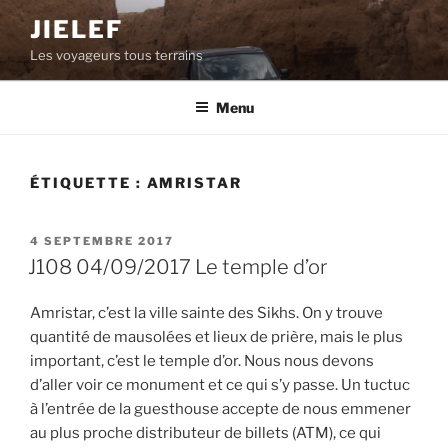
Aller
JIELEF
au
Les voyageurs tous terrains
contenu
principal
Menu
ÉTIQUETTE :
AMRISTAR
PUBLIÉ
4 SEPTEMBRE 2017
LE
J108 04/09/2017 Le temple d’or
Amristar, c’est la ville sainte des Sikhs. On y trouve
quantité de mausolées et lieux de prière, mais le plus
important, c’est le temple d’or. Nous nous devons
d’aller voir ce monument et ce qui s’y passe. Un tuctuc
à l’entrée de la guesthouse accepte de nous emmener
au plus proche distributeur de billets (ATM), ce qui