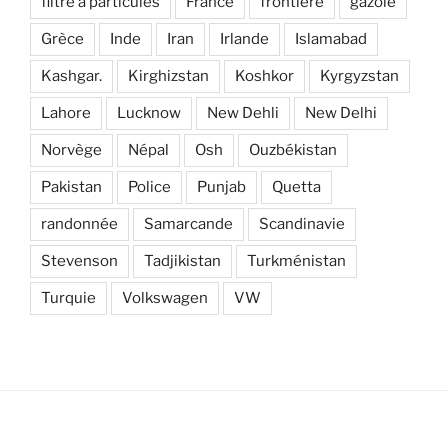
filtre à particules
France
frontière
gazole
Grèce
Inde
Iran
Irlande
Islamabad
Kashgar.
Kirghizstan
Koshkor
Kyrgyzstan
Lahore
Lucknow
New Dehli
New Delhi
Norvège
Népal
Osh
Ouzbékistan
Pakistan
Police
Punjab
Quetta
randonnée
Samarcande
Scandinavie
Stevenson
Tadjikistan
Turkménistan
Turquie
Volkswagen
VW