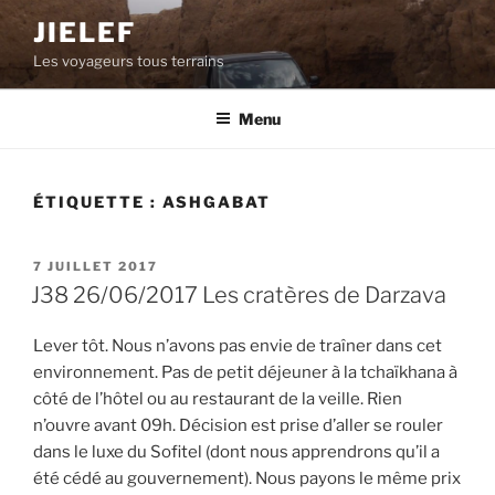
Aller
JIELEF
au
Les voyageurs tous terrains
contenu
principal
Menu
ÉTIQUETTE :
ASHGABAT
PUBLIÉ
7 JUILLET 2017
LE
J38 26/06/2017 Les cratères de Darzava
Lever tôt. Nous n’avons pas envie de traîner dans cet
environnement. Pas de petit déjeuner à la tchaïkhana à
côté de l’hôtel ou au restaurant de la veille. Rien
n’ouvre avant 09h. Décision est prise d’aller se rouler
dans le luxe du Sofitel (dont nous apprendrons qu’il a
été cédé au gouvernement). Nous payons le même prix