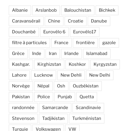
Albanie
Arslanbob
Balouchistan
Bichkek
Caravansérail
Chine
Croatie
Danube
Douchanbé
Eurovélo 6
Eurovélo17
filtre à particules
France
frontière
gazole
Grèce
Inde
Iran
Irlande
Islamabad
Kashgar.
Kirghizstan
Koshkor
Kyrgyzstan
Lahore
Lucknow
New Dehli
New Delhi
Norvège
Népal
Osh
Ouzbékistan
Pakistan
Police
Punjab
Quetta
randonnée
Samarcande
Scandinavie
Stevenson
Tadjikistan
Turkménistan
Turquie
Volkswagen
VW