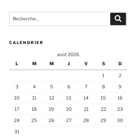
Recherche
Recher
pour
:
CALENDRIER
août 2026
L
M
M
J
V
S
D
1
2
3
4
5
6
7
8
9
10
11
12
13
14
15
16
17
18
19
20
21
22
23
24
25
26
27
28
29
30
31