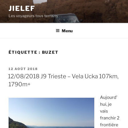
Aller
JIELEF
au
Les voyageurs tous terrains
contenu
principal
Menu
ÉTIQUETTE :
BUZET
PUBLIÉ
12 AOÛT 2018
LE
12/08/2018 J9 Trieste – Vela Ucka 107km,
1790m+
Aujourd’
hui, je
vais
franchir 2
frontière