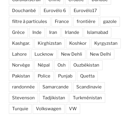
Douchanbé
Eurovélo 6
Eurovélo17
filtre à particules
France
frontière
gazole
Grèce
Inde
Iran
Irlande
Islamabad
Kashgar.
Kirghizstan
Koshkor
Kyrgyzstan
Lahore
Lucknow
New Dehli
New Delhi
Norvège
Népal
Osh
Ouzbékistan
Pakistan
Police
Punjab
Quetta
randonnée
Samarcande
Scandinavie
Stevenson
Tadjikistan
Turkménistan
Turquie
Volkswagen
VW