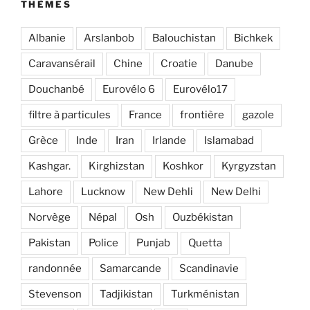
THÈMES
Albanie
Arslanbob
Balouchistan
Bichkek
Caravansérail
Chine
Croatie
Danube
Douchanbé
Eurovélo 6
Eurovélo17
filtre à particules
France
frontière
gazole
Grèce
Inde
Iran
Irlande
Islamabad
Kashgar.
Kirghizstan
Koshkor
Kyrgyzstan
Lahore
Lucknow
New Dehli
New Delhi
Norvège
Népal
Osh
Ouzbékistan
Pakistan
Police
Punjab
Quetta
randonnée
Samarcande
Scandinavie
Stevenson
Tadjikistan
Turkménistan