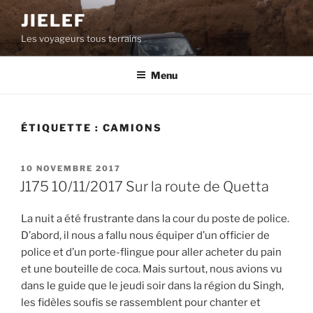
Aller
JIELEF
au
Les voyageurs tous terrains
contenu
principal
Menu
ÉTIQUETTE :
CAMIONS
PUBLIÉ
10 NOVEMBRE 2017
LE
J175 10/11/2017 Sur la route de Quetta
La nuit a été frustrante dans la cour du poste de police.
D’abord, il nous a fallu nous équiper d’un officier de
police et d’un porte-flingue pour aller acheter du pain
et une bouteille de coca. Mais surtout, nous avions vu
dans le guide que le jeudi soir dans la région du Singh,
les fidèles soufis se rassemblent pour chanter et