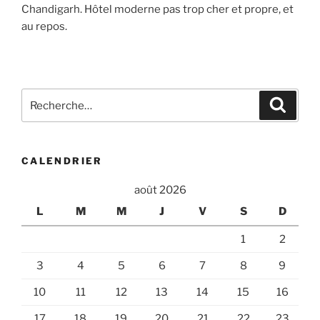
Chandigarh. Hôtel moderne pas trop cher et propre, et
au repos.
Recherche
Recher
pour
:
CALENDRIER
août 2026
L
M
M
J
V
S
D
1
2
3
4
5
6
7
8
9
10
11
12
13
14
15
16
17
18
19
20
21
22
23