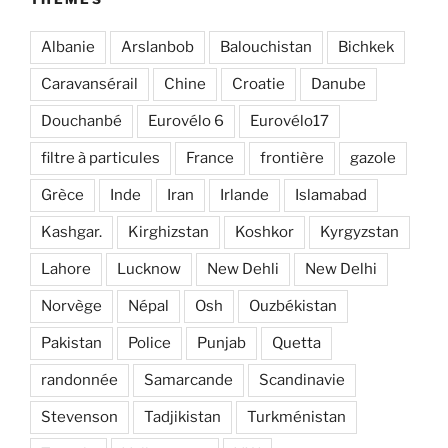
Albanie
Arslanbob
Balouchistan
Bichkek
Caravansérail
Chine
Croatie
Danube
Douchanbé
Eurovélo 6
Eurovélo17
filtre à particules
France
frontière
gazole
Grèce
Inde
Iran
Irlande
Islamabad
Kashgar.
Kirghizstan
Koshkor
Kyrgyzstan
Lahore
Lucknow
New Dehli
New Delhi
Norvège
Népal
Osh
Ouzbékistan
Pakistan
Police
Punjab
Quetta
randonnée
Samarcande
Scandinavie
Stevenson
Tadjikistan
Turkménistan