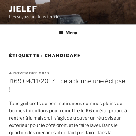
Aller
JIELEF
au
Les voyageurs tous terrains
contenu
principal
Menu
ÉTIQUETTE :
CHANDIGARH
PUBLIÉ
4 NOVEMBRE 2017
LE
J169 04/11/2017 …cela donne une éclipse
!
Tous guillerets de bon matin, nous sommes pleins de
bonnes intentions pour remettre le K6 en état propre à
rentrer à la maison. Il s’agit de trouver un rétroviseur
extérieur pour le côté droit, et le faire laver. Dans le
quartier des mécanos, il ne faut pas faire dans la