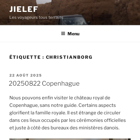
Aller
JIELEF
au
Les voyageurs tous terrains
contenu
principal
Menu
ÉTIQUETTE :
CHRISTIANBORG
PUBLIÉ
22 AOÛT 2025
LE
20250822 Copenhague
Nous pouvons enfin visiter le château royal de
Copenhague, sans notre guide. Certains aspects
glorifient la famille royale. Il est étrange de circuler
dans ces lieux occupés par les cérémonies officielles
et juste à côté des bureaux des ministères danois.