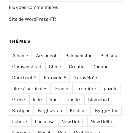
Flux des commentaires
Site de WordPress-FR
THÈMES
Albanie
Arslanbob
Balouchistan
Bichkek
Caravansérail
Chine
Croatie
Danube
Douchanbé
Eurovélo 6
Eurovélo17
filtre à particules
France
frontière
gazole
Grèce
Inde
Iran
Irlande
Islamabad
Kashgar.
Kirghizstan
Koshkor
Kyrgyzstan
Lahore
Lucknow
New Dehli
New Delhi
Norvège
Népal
Osh
Ouzbékistan