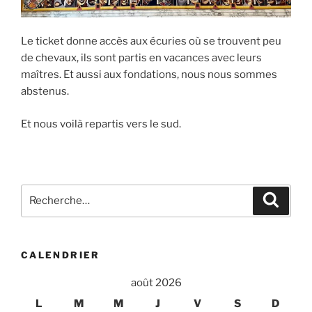
Le ticket donne accès aux écuries où se trouvent peu
de chevaux, ils sont partis en vacances avec leurs
maîtres. Et aussi aux fondations, nous nous sommes
abstenus.
Et nous voilà repartis vers le sud.
Recherche
Recher
pour
:
CALENDRIER
août 2026
L
M
M
J
V
S
D