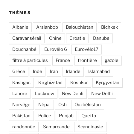
THÈMES
Albanie
Arslanbob
Balouchistan
Bichkek
Caravansérail
Chine
Croatie
Danube
Douchanbé
Eurovélo 6
Eurovélo17
filtre à particules
France
frontière
gazole
Grèce
Inde
Iran
Irlande
Islamabad
Kashgar.
Kirghizstan
Koshkor
Kyrgyzstan
Lahore
Lucknow
New Dehli
New Delhi
Norvège
Népal
Osh
Ouzbékistan
Pakistan
Police
Punjab
Quetta
randonnée
Samarcande
Scandinavie