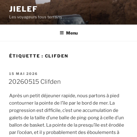
Aller
JIELEF
au
Les voyageurs tous terrains
contenu
principal
Menu
ÉTIQUETTE :
CLIFDEN
PUBLIÉ
15 MAI 2026
LE
20260515 Clifden
Après un petit déjeuner rapide, nous partons à pied
contourner la pointe de l’île par le bord de mer. La
progression est difficile, c’est une accumulation de
galets de la taille d’une balle de ping-pong à celle d’un
ballon de basket. La pointe de la presqu’île est érodée
par l’océan, et il y probablement des éboulements à