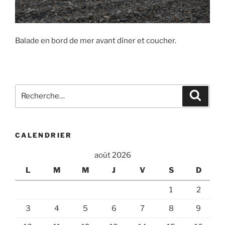
Balade en bord de mer avant dîner et coucher.
Recherche
Recher
pour
:
CALENDRIER
août 2026
L
M
M
J
V
S
D
1
2
3
4
5
6
7
8
9