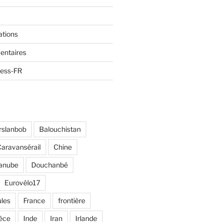
ations
entaires
ress-FR
rslanbob
Balouchistan
aravansérail
Chine
anube
Douchanbé
Eurovélo17
ules
France
frontière
èce
Inde
Iran
Irlande