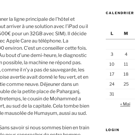
CALENDRIER
er la ligne principale de l’hôtel et
aut arriver à une solution avec l’iPad ou il
 600€ pour un 32GB avec SIM). Il décide
L
M
ec Apple Care au téléphone. La
 environ. C’est un conseiller cette fois.
3
4
Au bout d’une demi-heure, le diagnostic
ion possible, la machine ne répond pas.
10
11
n, comme il n’y a pas de sauvegarde, les
17
18
se avertie avait donné le feu vert, et en
artie comme neuve. Déjeuner dans un
24
25
euble de la petite place de Paharganj,
31
 Entretemps, le cousin de Mohammed a
« Mai
rt, au sud de la capitale. Cela tombe bien
er le mausolée de Humayum, aussi au sud.
Sans savoir si nous sommes bien en train
LOGIN
de nous rapprocher de notre homme,