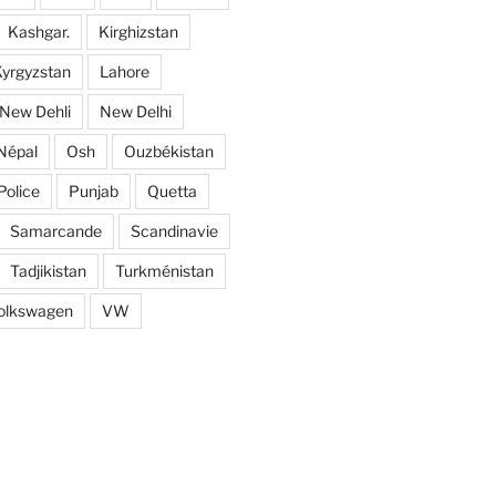
Kashgar.
Kirghizstan
yrgyzstan
Lahore
New Dehli
New Delhi
Népal
Osh
Ouzbékistan
Police
Punjab
Quetta
Samarcande
Scandinavie
Tadjikistan
Turkménistan
olkswagen
VW