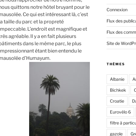
nous quittons notre hôtel bruyant pour le
Connexion
mausolée. Ce qui est intéressant là, c’est
Flux des public
la taille du parc et la propreté
impeccable. L’endroit est magnifique et
Flux des comm
très agréable. Il y a en fait plusieurs
bâtiments dans le même parc, le plus
Site de WordP
impressionnant étant bien entendu le
mausolée d’Humayum.
THÈMES
Albanie
A
Bichkek
C
Croatie
D
Eurovélo 6
filtre à partic
gazole
Gr