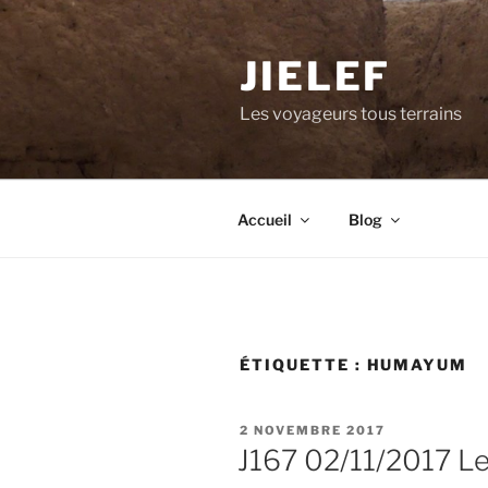
Aller
au
JIELEF
contenu
principal
Les voyageurs tous terrains
Accueil
Blog
ÉTIQUETTE :
HUMAYUM
PUBLIÉ
2 NOVEMBRE 2017
LE
J167 02/11/2017 Le