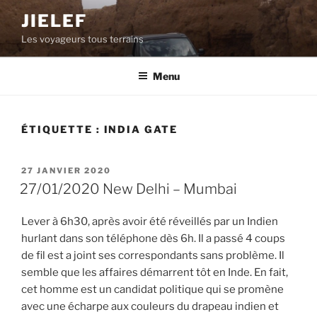
Aller
JIELEF
au
Les voyageurs tous terrains
contenu
principal
Menu
ÉTIQUETTE :
INDIA GATE
PUBLIÉ
27 JANVIER 2020
LE
27/01/2020 New Delhi – Mumbai
Lever à 6h30, après avoir été réveillés par un Indien
hurlant dans son téléphone dès 6h. Il a passé 4 coups
de fil est a joint ses correspondants sans problème. Il
semble que les affaires démarrent tôt en Inde. En fait,
cet homme est un candidat politique qui se promène
avec une écharpe aux couleurs du drapeau indien et