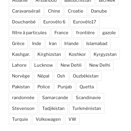
Albanie
Arslanbob
Balouchistan
Bichkek
Caravansérail
Chine
Croatie
Danube
Douchanbé
Eurovélo 6
Eurovélo17
filtre à particules
France
frontière
gazole
Grèce
Inde
Iran
Irlande
Islamabad
Kashgar.
Kirghizstan
Koshkor
Kyrgyzstan
Lahore
Lucknow
New Dehli
New Delhi
Norvège
Népal
Osh
Ouzbékistan
Pakistan
Police
Punjab
Quetta
randonnée
Samarcande
Scandinavie
Stevenson
Tadjikistan
Turkménistan
Turquie
Volkswagen
VW