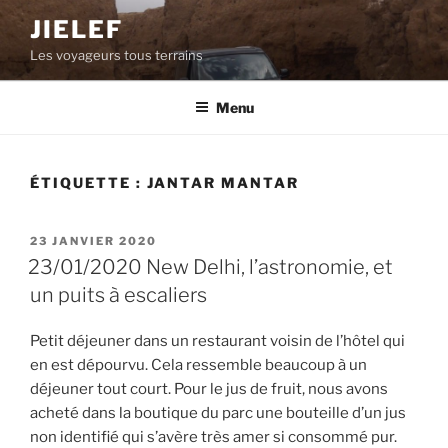
Aller
JIELEF
au
Les voyageurs tous terrains
contenu
principal
Menu
ÉTIQUETTE :
JANTAR MANTAR
PUBLIÉ
23 JANVIER 2020
LE
23/01/2020 New Delhi, l’astronomie, et
un puits à escaliers
Petit déjeuner dans un restaurant voisin de l’hôtel qui
en est dépourvu. Cela ressemble beaucoup à un
déjeuner tout court. Pour le jus de fruit, nous avons
acheté dans la boutique du parc une bouteille d’un jus
non identifié qui s’avère très amer si consommé pur.