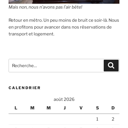
Mais non, nous n’avons pas l’air bête!
Retour en métro. Un peu moins de bruit ce soir-là. Nous
en profitons pour avancer dans nos réservations de
transport et logement.
Recherche
Recher
pour
:
CALENDRIER
août 2026
L
M
M
J
V
S
D
1
2