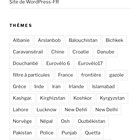
Site de WordPress-FR
THÈMES
Albanie
Arslanbob
Balouchistan
Bichkek
Caravansérail
Chine
Croatie
Danube
Douchanbé
Eurovélo 6
Eurovélo17
filtre à particules
France
frontière
gazole
Grèce
Inde
Iran
Irlande
Islamabad
Kashgar.
Kirghizstan
Koshkor
Kyrgyzstan
Lahore
Lucknow
New Dehli
New Delhi
Norvège
Népal
Osh
Ouzbékistan
Pakistan
Police
Punjab
Quetta