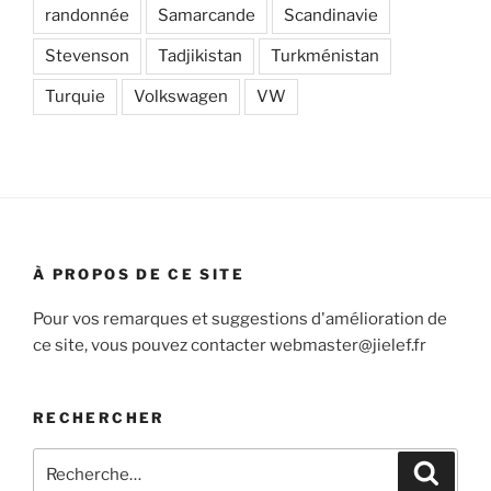
randonnée
Samarcande
Scandinavie
Stevenson
Tadjikistan
Turkménistan
Turquie
Volkswagen
VW
À PROPOS DE CE SITE
Pour vos remarques et suggestions d'amélioration de
ce site, vous pouvez contacter webmaster@jielef.fr
RECHERCHER
Recherche
Recher
pour