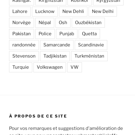
Kashgar.
Kirghizstan
Koshkor
Kyrgyzstan
Lahore
Lucknow
New Dehli
New Delhi
Norvège
Népal
Osh
Ouzbékistan
Pakistan
Police
Punjab
Quetta
randonnée
Samarcande
Scandinavie
Stevenson
Tadjikistan
Turkménistan
Turquie
Volkswagen
VW
À PROPOS DE CE SITE
Pour vos remarques et suggestions d'amélioration de