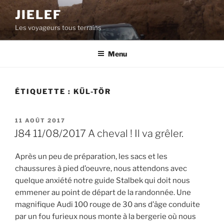
Aller
JIELEF
au
Les voyageurs tous terrains
contenu
principal
Menu
ÉTIQUETTE :
KÜL-TÖR
PUBLIÉ
11 AOÛT 2017
LE
J84 11/08/2017 A cheval ! Il va grêler.
Après un peu de préparation, les sacs et les
chaussures à pied d’oeuvre, nous attendons avec
quelque anxiété notre guide Stalbek qui doit nous
emmener au point de départ de la randonnée. Une
magnifique Audi 100 rouge de 30 ans d’âge conduite
par un fou furieux nous monte à la bergerie où nous