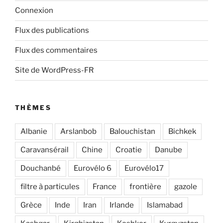
Connexion
Flux des publications
Flux des commentaires
Site de WordPress-FR
THÈMES
Albanie
Arslanbob
Balouchistan
Bichkek
Caravansérail
Chine
Croatie
Danube
Douchanbé
Eurovélo 6
Eurovélo17
filtre à particules
France
frontière
gazole
Grèce
Inde
Iran
Irlande
Islamabad