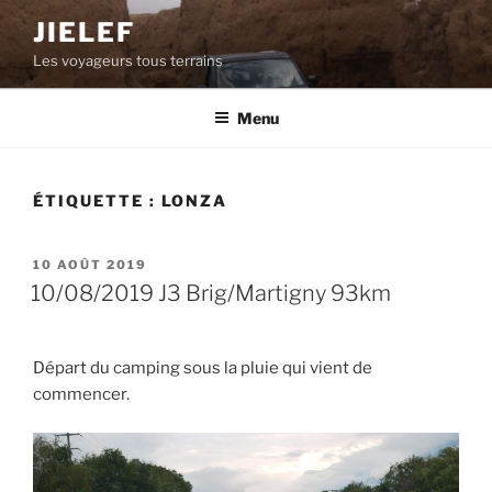
Aller
JIELEF
au
Les voyageurs tous terrains
contenu
principal
Menu
ÉTIQUETTE :
LONZA
PUBLIÉ
10 AOÛT 2019
LE
10/08/2019 J3 Brig/Martigny 93km
Départ du camping sous la pluie qui vient de
commencer.