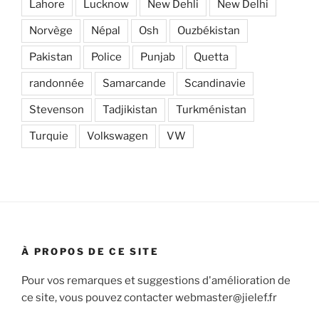
Lahore
Lucknow
New Dehli
New Delhi
Norvège
Népal
Osh
Ouzbékistan
Pakistan
Police
Punjab
Quetta
randonnée
Samarcande
Scandinavie
Stevenson
Tadjikistan
Turkménistan
Turquie
Volkswagen
VW
À PROPOS DE CE SITE
Pour vos remarques et suggestions d'amélioration de
ce site, vous pouvez contacter webmaster@jielef.fr