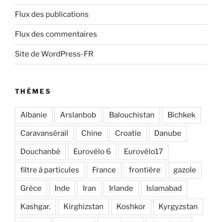
Flux des publications
Flux des commentaires
Site de WordPress-FR
THÈMES
Albanie
Arslanbob
Balouchistan
Bichkek
Caravansérail
Chine
Croatie
Danube
Douchanbé
Eurovélo 6
Eurovélo17
filtre à particules
France
frontière
gazole
Grèce
Inde
Iran
Irlande
Islamabad
Kashgar.
Kirghizstan
Koshkor
Kyrgyzstan