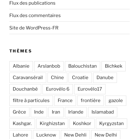
Flux des publications
Flux des commentaires
Site de WordPress-FR
THÈMES
Albanie
Arslanbob
Balouchistan
Bichkek
Caravansérail
Chine
Croatie
Danube
Douchanbé
Eurovélo 6
Eurovélo17
filtre à particules
France
frontière
gazole
Grèce
Inde
Iran
Irlande
Islamabad
Kashgar.
Kirghizstan
Koshkor
Kyrgyzstan
Lahore
Lucknow
New Dehli
New Delhi