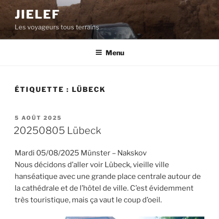
Aller
JIELEF
au
Les voyageurs tous terrains
contenu
principal
Menu
ÉTIQUETTE :
LÜBECK
PUBLIÉ
5 AOÛT 2025
LE
20250805 Lübeck
Mardi 05/08/2025 Münster – Nakskov
Nous décidons d’aller voir Lübeck, vieille ville
hanséatique avec une grande place centrale autour de
la cathédrale et de l’hôtel de ville. C’est évidemment
très touristique, mais ça vaut le coup d’oeil.