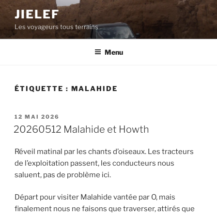
Aller
JIELEF
au
Les voyageurs tous terrains
contenu
principal
Menu
ÉTIQUETTE :
MALAHIDE
PUBLIÉ
12 MAI 2026
LE
20260512 Malahide et Howth
Réveil matinal par les chants d’oiseaux. Les tracteurs
de l’exploitation passent, les conducteurs nous
saluent, pas de problème ici.
Départ pour visiter Malahide vantée par O, mais
finalement nous ne faisons que traverser, attirés que