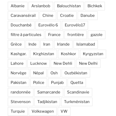
Albanie
Arslanbob
Balouchistan
Bichkek
Caravansérail
Chine
Croatie
Danube
Douchanbé
Eurovélo 6
Eurovélo17
filtre à particules
France
frontière
gazole
Grèce
Inde
Iran
Irlande
Islamabad
Kashgar.
Kirghizstan
Koshkor
Kyrgyzstan
Lahore
Lucknow
New Dehli
New Delhi
Norvège
Népal
Osh
Ouzbékistan
Pakistan
Police
Punjab
Quetta
randonnée
Samarcande
Scandinavie
Stevenson
Tadjikistan
Turkménistan
Turquie
Volkswagen
VW