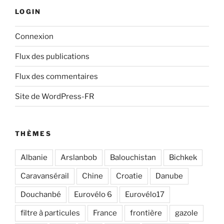
LOGIN
Connexion
Flux des publications
Flux des commentaires
Site de WordPress-FR
THÈMES
Albanie
Arslanbob
Balouchistan
Bichkek
Caravansérail
Chine
Croatie
Danube
Douchanbé
Eurovélo 6
Eurovélo17
filtre à particules
France
frontière
gazole