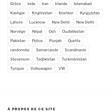
Grèce
Inde
Iran
Irlande
Islamabad
Kashgar.
Kirghizstan
Koshkor
Kyrgyzstan
Lahore
Lucknow
New Dehli
New Delhi
Norvège
Népal
Osh
Ouzbékistan
Pakistan
Police
Punjab
Quetta
randonnée
Samarcande
Scandinavie
Stevenson
Tadjikistan
Turkménistan
Turquie
Volkswagen
VW
À PROPOS DE CE SITE