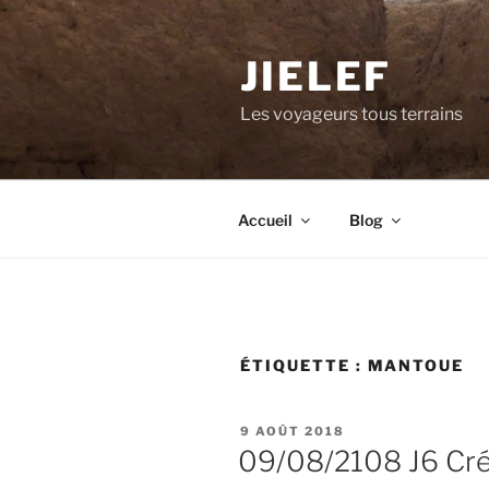
Aller
au
JIELEF
contenu
principal
Les voyageurs tous terrains
Accueil
Blog
ÉTIQUETTE :
MANTOUE
PUBLIÉ
9 AOÛT 2018
LE
09/08/2108 J6 Cr