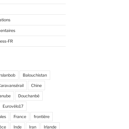
ations
entaires
ress-FR
rslanbob
Balouchistan
aravansérail
Chine
anube
Douchanbé
Eurovélo17
ules
France
frontière
èce
Inde
Iran
Irlande