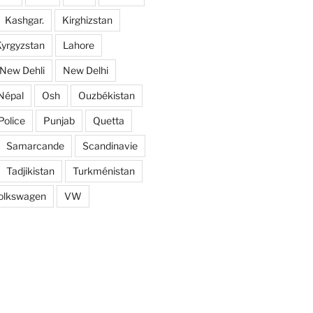
Kashgar.
Kirghizstan
yrgyzstan
Lahore
New Dehli
New Delhi
Népal
Osh
Ouzbékistan
Police
Punjab
Quetta
Samarcande
Scandinavie
Tadjikistan
Turkménistan
olkswagen
VW