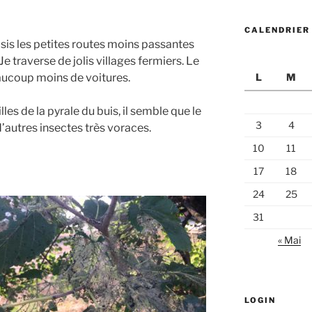
CALENDRIER
sis les petites routes moins passantes
e traverse de jolis villages fermiers. Le
eaucoup moins de voitures.
L
M
les de la pyrale du buis, il semble que le
3
4
 d’autres insectes très voraces.
10
11
17
18
24
25
31
« Mai
LOGIN