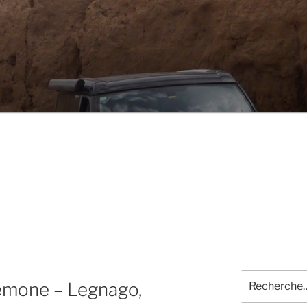
Recherche
émone – Legnago,
pour
: