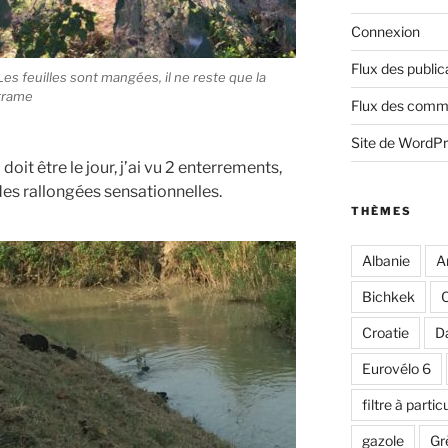
Connexion
Flux des public
Les feuilles sont mangées, il ne reste que la
trame
Flux des comm
Site de WordP
 doit être le jour, j’ai vu 2 enterrements,
des rallongées sensationnelles.
THÈMES
Albanie
A
Bichkek
C
Croatie
D
Eurovélo 6
filtre à partic
gazole
Gr