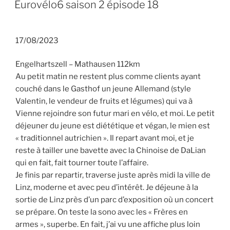
LE
Eurovélo6 saison 2 épisode 18
17/08/2023
Engelhartszell – Mathausen 112km
Au petit matin ne restent plus comme clients ayant
couché dans le Gasthof un jeune Allemand (style
Valentin, le vendeur de fruits et légumes) qui va à
Vienne rejoindre son futur mari en vélo, et moi. Le petit
déjeuner du jeune est diététique et végan, le mien est
« traditionnel autrichien ». Il repart avant moi, et je
reste à tailler une bavette avec la Chinoise de DaLian
qui en fait, fait tourner toute l’affaire.
Je finis par repartir, traverse juste après midi la ville de
Linz, moderne et avec peu d’intérêt. Je déjeune à la
sortie de Linz près d’un parc d’exposition où un concert
se prépare. On teste la sono avec les « Frères en
armes », superbe. En fait, j’ai vu une affiche plus loin