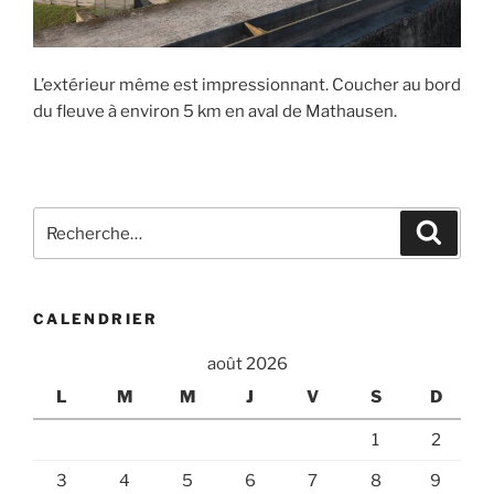
L’extérieur même est impressionnant. Coucher au bord
du fleuve à environ 5 km en aval de Mathausen.
Recherche
Recher
pour
:
CALENDRIER
août 2026
L
M
M
J
V
S
D
1
2
3
4
5
6
7
8
9