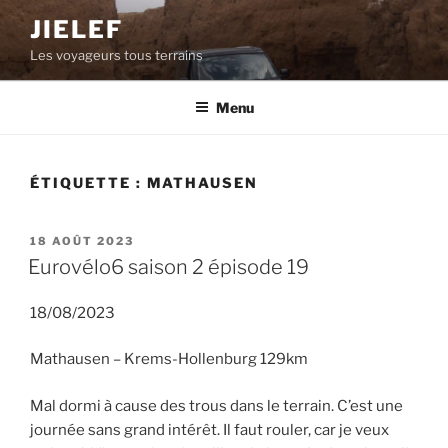
Aller
JIELEF
au
Les voyageurs tous terrains
contenu
principal
Menu
ÉTIQUETTE :
MATHAUSEN
PUBLIÉ
18 AOÛT 2023
LE
Eurovélo6 saison 2 épisode 19
18/08/2023
Mathausen – Krems-Hollenburg 129km
Mal dormi à cause des trous dans le terrain. C’est une
journée sans grand intérêt. Il faut rouler, car je veux