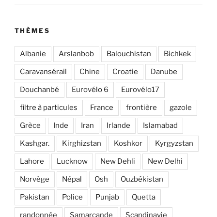
THÈMES
Albanie
Arslanbob
Balouchistan
Bichkek
Caravansérail
Chine
Croatie
Danube
Douchanbé
Eurovélo 6
Eurovélo17
filtre à particules
France
frontière
gazole
Grèce
Inde
Iran
Irlande
Islamabad
Kashgar.
Kirghizstan
Koshkor
Kyrgyzstan
Lahore
Lucknow
New Dehli
New Delhi
Norvège
Népal
Osh
Ouzbékistan
Pakistan
Police
Punjab
Quetta
randonnée
Samarcande
Scandinavie