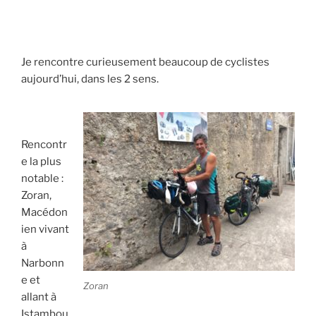
Je rencontre curieusement beaucoup de cyclistes
aujourd’hui, dans les 2 sens.
Rencontr
e la plus
notable :
Zoran,
Macédon
ien vivant
à
Narbonn
e et
Zoran
allant à
Istambou