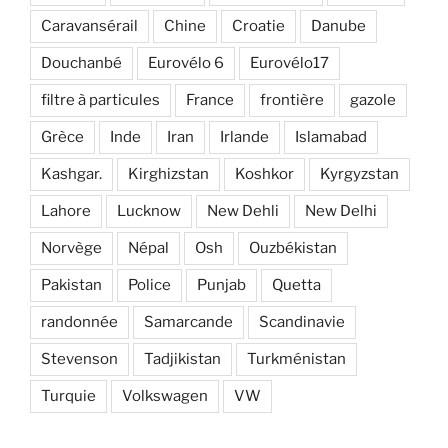
Caravansérail
Chine
Croatie
Danube
Douchanbé
Eurovélo 6
Eurovélo17
filtre à particules
France
frontière
gazole
Grèce
Inde
Iran
Irlande
Islamabad
Kashgar.
Kirghizstan
Koshkor
Kyrgyzstan
Lahore
Lucknow
New Dehli
New Delhi
Norvège
Népal
Osh
Ouzbékistan
Pakistan
Police
Punjab
Quetta
randonnée
Samarcande
Scandinavie
Stevenson
Tadjikistan
Turkménistan
Turquie
Volkswagen
VW