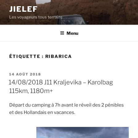
Aller
JIELEF
au
Les voyageurs tous terrains
contenu
principal
Menu
ÉTIQUETTE :
RIBARICA
PUBLIÉ
14 AOÛT 2018
LE
14/08/2018 J11 Kraljevika – Karolbag
115km, 1180m+
Départ du camping à 7h avant le réveil des 2 pénibles
et des Hollandais en vacances.