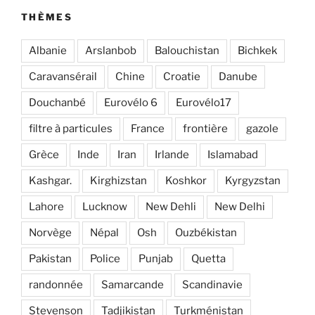
THÈMES
Albanie
Arslanbob
Balouchistan
Bichkek
Caravansérail
Chine
Croatie
Danube
Douchanbé
Eurovélo 6
Eurovélo17
filtre à particules
France
frontière
gazole
Grèce
Inde
Iran
Irlande
Islamabad
Kashgar.
Kirghizstan
Koshkor
Kyrgyzstan
Lahore
Lucknow
New Dehli
New Delhi
Norvège
Népal
Osh
Ouzbékistan
Pakistan
Police
Punjab
Quetta
randonnée
Samarcande
Scandinavie
Stevenson
Tadjikistan
Turkménistan