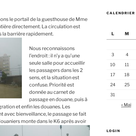
CALENDRIER
sons le portail de la guesthouse de Mme
ntière directement. La circulation est
s la barrière rapidement.
L
M
Nous reconnaissons
3
4
l’endroit : il n’y a qu’une
seule salle pour accueillir
10
11
les passagers dans les 2
17
18
sens, et la situation est
confuse. Priorité est
24
25
donnée au carnet de
31
passage en douane, puis à
« Mai
gration et enfin les douanes. Les
 avec bienveillance, le passage se fait
douaniers monte dans le K6 après avoir
LOGIN