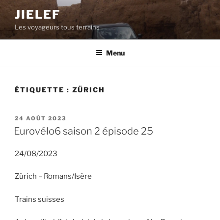
Aller
JIELEF
au
Les voyageurs tous terrains
contenu
principal
Menu
ÉTIQUETTE :
ZÜRICH
PUBLIÉ
24 AOÛT 2023
LE
Eurovélo6 saison 2 épisode 25
24/08/2023
Zürich – Romans/Isère
Trains suisses