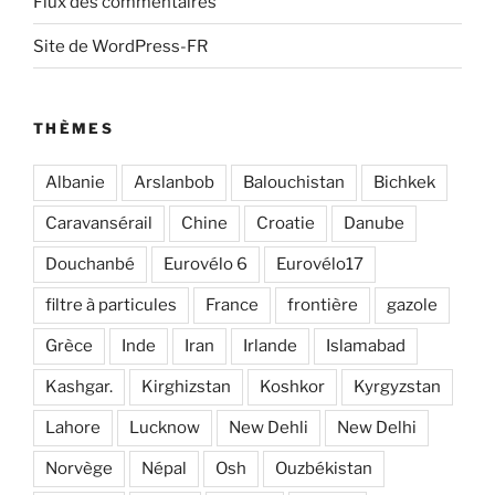
Flux des commentaires
Site de WordPress-FR
THÈMES
Albanie
Arslanbob
Balouchistan
Bichkek
Caravansérail
Chine
Croatie
Danube
Douchanbé
Eurovélo 6
Eurovélo17
filtre à particules
France
frontière
gazole
Grèce
Inde
Iran
Irlande
Islamabad
Kashgar.
Kirghizstan
Koshkor
Kyrgyzstan
Lahore
Lucknow
New Dehli
New Delhi
Norvège
Népal
Osh
Ouzbékistan