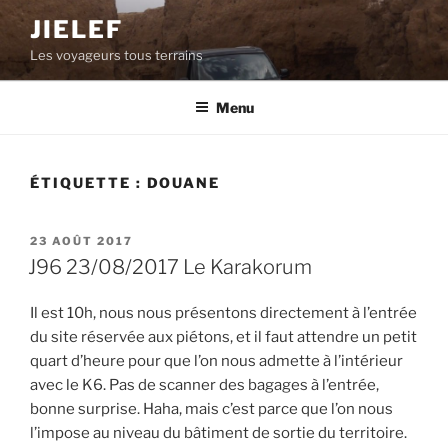
Aller
JIELEF
au
Les voyageurs tous terrains
contenu
principal
Menu
ÉTIQUETTE :
DOUANE
PUBLIÉ
23 AOÛT 2017
LE
J96 23/08/2017 Le Karakorum
Il est 10h, nous nous présentons directement à l’entrée
du site réservée aux piétons, et il faut attendre un petit
quart d’heure pour que l’on nous admette à l’intérieur
avec le K6. Pas de scanner des bagages à l’entrée,
bonne surprise. Haha, mais c’est parce que l’on nous
l’impose au niveau du bâtiment de sortie du territoire.