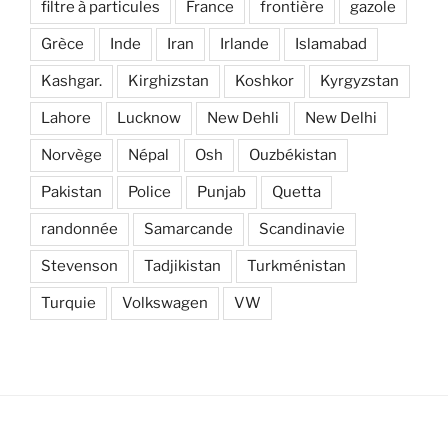
filtre à particules
France
frontière
gazole
Grèce
Inde
Iran
Irlande
Islamabad
Kashgar.
Kirghizstan
Koshkor
Kyrgyzstan
Lahore
Lucknow
New Dehli
New Delhi
Norvège
Népal
Osh
Ouzbékistan
Pakistan
Police
Punjab
Quetta
randonnée
Samarcande
Scandinavie
Stevenson
Tadjikistan
Turkménistan
Turquie
Volkswagen
VW