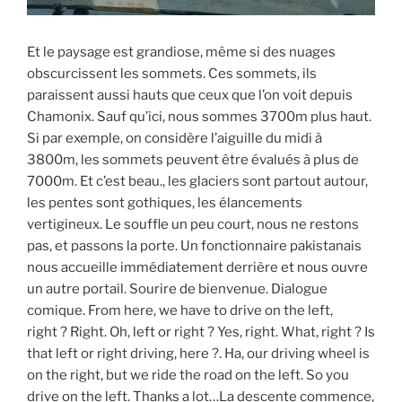
Et le paysage est grandiose, même si des nuages
obscurcissent les sommets. Ces sommets, ils
paraissent aussi hauts que ceux que l’on voit depuis
Chamonix. Sauf qu’ici, nous sommes 3700m plus haut.
Si par exemple, on considère l’aiguille du midi à
3800m, les sommets peuvent être évalués à plus de
7000m. Et c’est beau., les glaciers sont partout autour,
les pentes sont gothiques, les élancements
vertigineux. Le souffle un peu court, nous ne restons
pas, et passons la porte. Un fonctionnaire pakistanais
nous accueille immédiatement derrière et nous ouvre
un autre portail. Sourire de bienvenue. Dialogue
comique. From here, we have to drive on the left,
right ? Right. Oh, left or right ? Yes, right. What, right ? Is
that left or right driving, here ?. Ha, our driving wheel is
on the right, but we ride the road on the left. So you
drive on the left. Thanks a lot…La descente commence,