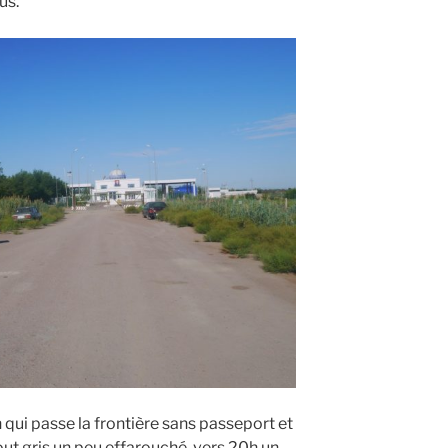
us.
n qui passe la frontière sans passeport et
 tout gris un peu effarouché, vers 20h un