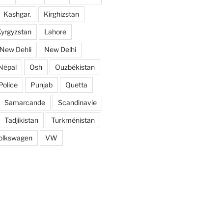
Kashgar.
Kirghizstan
yrgyzstan
Lahore
New Dehli
New Delhi
Népal
Osh
Ouzbékistan
Police
Punjab
Quetta
Samarcande
Scandinavie
Tadjikistan
Turkménistan
olkswagen
VW