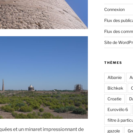
Connexion
Flux des public
Flux des comm
Site de WordP
THÈMES
Albanie
A
Bichkek
C
Croatie
D
Eurovélo 6
filtre à partic
uées et un minaret impressionnant de
gazole
Gr