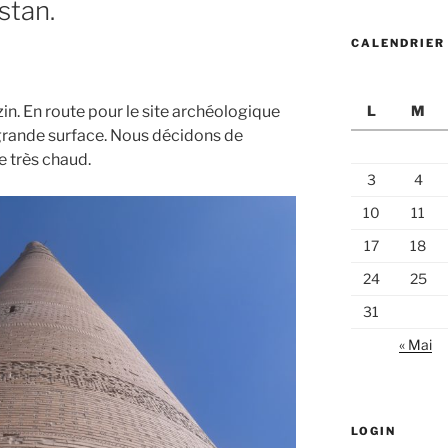
stan.
CALENDRIER
zin. En route pour le site archéologique
L
M
 grande surface. Nous décidons de
e très chaud.
3
4
10
11
17
18
24
25
31
« Mai
LOGIN