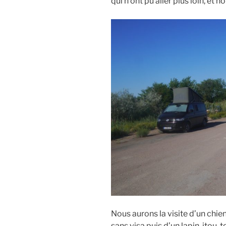
qui n’ont pu aller plus loin, et no
Nous aurons la visite d’un chie
sans visa puis d’un lapin, itou,