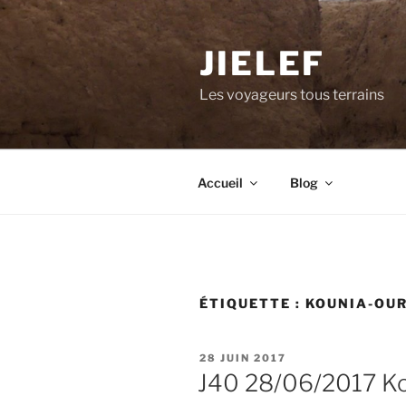
Aller
au
JIELEF
contenu
principal
Les voyageurs tous terrains
Accueil
Blog
ÉTIQUETTE :
KOUNIA-OU
PUBLIÉ
28 JUIN 2017
LE
J40 28/06/2017 Ko