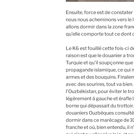
Ensuite, force est de constater 
nous nous acheminons vers le lie
allons dormir dans la zone franc
qu’elle comporte tout ce dont on
Le K6 est fouillé cette fois-ci de
raison est que le douanier a tr
Turquie et qu’il soupçonne qu
propagande islamique, ce qui n
armes et des bouquins. Finale
avec des sourires, tout va bien.
l’Ouzbékistan, pour éviter le tr
légèrement à gauche et érafle 
borne qui dépassait du trottoir. 5
douaniers Ouzbèques consultés r
dormir dans ce marécage de 10
franche et où, bien entendu, il 