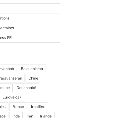
ations
entaires
ress-FR
rslanbob
Balouchistan
aravansérail
Chine
anube
Douchanbé
Eurovélo17
ules
France
frontière
èce
Inde
Iran
Irlande