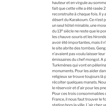
hauteur et en virgule au somme
fait que cette ville a été rasée 2
reconstruite à chaque fois. Il y 
désert du Karakoum. Ce n’est pas
un seul hôtel minable, une mos
e
du 13
siècle ne reste que le po
les chauve-souris et les hirond
avoir été importantes, mais il n
le site abrite des tombes. Gengi
n’avaient pas voulu laisser leur 
émissaires du chef mongol. A pa
Turkmènes qui vont en pèlerinag
monuments. Pour les aider dans 
religieux se trouve toujours là 
récolter quelques manats. Nous
le réservoir et d’air pour les pn
Pour ces trois consommables q
France, il nous faut trouver le 
station hors la ville. L’air chez