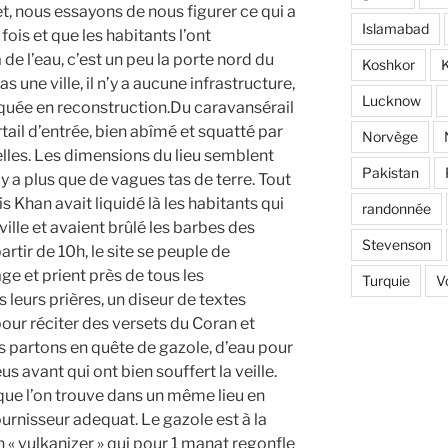
t, nous essayons de nous figurer ce qui a
Islamabad
 fois et que les habitants l’ont
a de l’eau, c’est un peu la porte nord du
Koshkor
K
 une ville, il n’y a aucune infrastructure,
Lucknow
quée en reconstruction.Du caravansérail
rtail d’entrée, bien abîmé et squatté par
Norvège
elles. Les dimensions du lieu semblent
Pakistan
’y a plus que de vagues tas de terre. Tout
s Khan avait liquidé là les habitants qui
randonnée
ville et avaient brûlé les barbes des
Stevenson
rtir de 10h, le site se peuple de
e et prient près de tous les
Turquie
V
leurs prières, un diseur de textes
pour réciter des versets du Coran et
 partons en quête de gazole, d’eau pour
eus avant qui ont bien souffert la veille.
ue l’on trouve dans un même lieu en
fournisseur adequat. Le gazole est à la
 un « vulkanizer » qui pour 1 manat regonfle