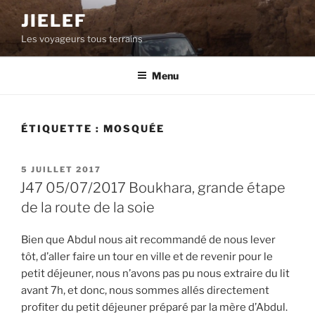
Aller
JIELEF
au
Les voyageurs tous terrains
contenu
principal
Menu
ÉTIQUETTE :
MOSQUÉE
PUBLIÉ
5 JUILLET 2017
LE
J47 05/07/2017 Boukhara, grande étape
de la route de la soie
Bien que Abdul nous ait recommandé de nous lever
tôt, d’aller faire un tour en ville et de revenir pour le
petit déjeuner, nous n’avons pas pu nous extraire du lit
avant 7h, et donc, nous sommes allés directement
profiter du petit déjeuner préparé par la mère d’Abdul.