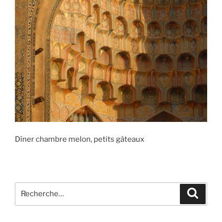
Dîner chambre melon, petits gâteaux
Recherche
Recher
pour
: