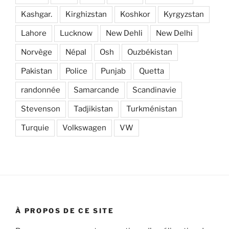
Kashgar.
Kirghizstan
Koshkor
Kyrgyzstan
Lahore
Lucknow
New Dehli
New Delhi
Norvège
Népal
Osh
Ouzbékistan
Pakistan
Police
Punjab
Quetta
randonnée
Samarcande
Scandinavie
Stevenson
Tadjikistan
Turkménistan
Turquie
Volkswagen
VW
À PROPOS DE CE SITE