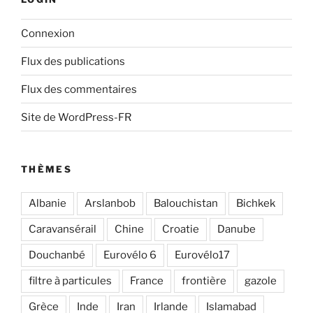
Connexion
Flux des publications
Flux des commentaires
Site de WordPress-FR
THÈMES
Albanie
Arslanbob
Balouchistan
Bichkek
Caravansérail
Chine
Croatie
Danube
Douchanbé
Eurovélo 6
Eurovélo17
filtre à particules
France
frontière
gazole
Grèce
Inde
Iran
Irlande
Islamabad