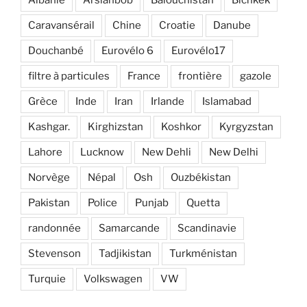
Albanie
Arslanbob
Balouchistan
Bichkek
Caravansérail
Chine
Croatie
Danube
Douchanbé
Eurovélo 6
Eurovélo17
filtre à particules
France
frontière
gazole
Grèce
Inde
Iran
Irlande
Islamabad
Kashgar.
Kirghizstan
Koshkor
Kyrgyzstan
Lahore
Lucknow
New Dehli
New Delhi
Norvège
Népal
Osh
Ouzbékistan
Pakistan
Police
Punjab
Quetta
randonnée
Samarcande
Scandinavie
Stevenson
Tadjikistan
Turkménistan
Turquie
Volkswagen
VW