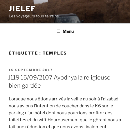
Aller
JIELEF
au
Les voyageurs tous terrains
contenu
principal
Menu
ÉTIQUETTE :
TEMPLES
PUBLIÉ
15 SEPTEMBRE 2017
LE
J119 15/09/2107 Ayodhya la religieuse
bien gardée
Lorsque nous étions arrivés la veille au soir à Faizabad,
nous avions l’intention de coucher dans le K6 sur le
parking d’un hôtel dont nous pourrions profiter des
toilettes et du wifi. Heureusement que le gérant nous a
fait une réduction et que nous avons finalement