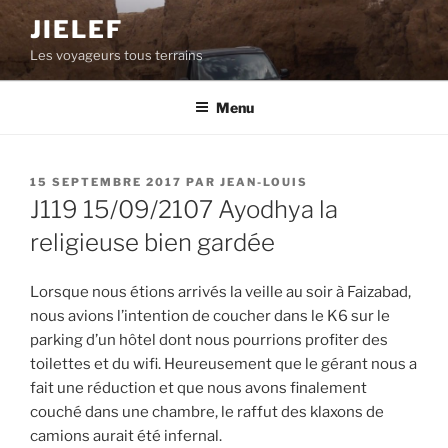
Aller
JIELEF
au
Les voyageurs tous terrains
contenu
principal
Menu
PUBLIÉ
15 SEPTEMBRE 2017
PAR
JEAN-LOUIS
LE
J119 15/09/2107 Ayodhya la
religieuse bien gardée
Lorsque nous étions arrivés la veille au soir à Faizabad,
nous avions l’intention de coucher dans le K6 sur le
parking d’un hôtel dont nous pourrions profiter des
toilettes et du wifi. Heureusement que le gérant nous a
fait une réduction et que nous avons finalement
couché dans une chambre, le raffut des klaxons de
camions aurait été infernal.