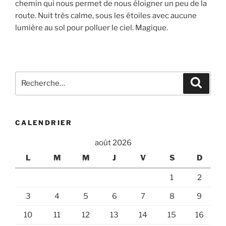
chemin qui nous permet de nous éloigner un peu de la
route. Nuit très calme, sous les étoiles avec aucune
lumière au sol pour polluer le ciel. Magique.
Recherche
Recher
pour
:
CALENDRIER
août 2026
L
M
M
J
V
S
D
1
2
3
4
5
6
7
8
9
10
11
12
13
14
15
16