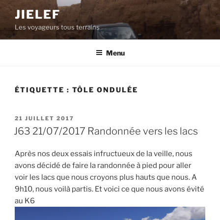
Aller
JIELEF
au
Les voyageurs tous terrains
contenu
principal
Menu
ÉTIQUETTE :
TÔLE ONDULÉE
PUBLIÉ
21 JUILLET 2017
LE
J63 21/07/2017 Randonnée vers les lacs
Après nos deux essais infructueux de la veille, nous
avons décidé de faire la randonnée à pied pour aller
voir les lacs que nous croyons plus hauts que nous. A
9h10, nous voilà partis. Et voici ce que nous avons évité
au K6