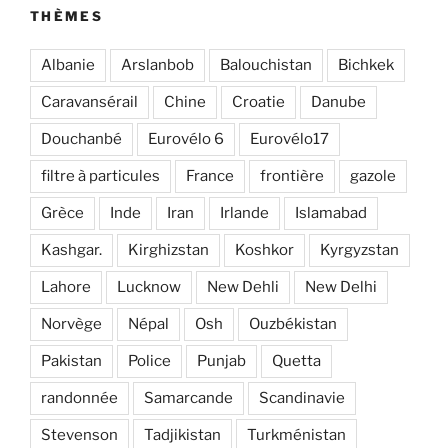
THÈMES
Albanie
Arslanbob
Balouchistan
Bichkek
Caravansérail
Chine
Croatie
Danube
Douchanbé
Eurovélo 6
Eurovélo17
filtre à particules
France
frontière
gazole
Grèce
Inde
Iran
Irlande
Islamabad
Kashgar.
Kirghizstan
Koshkor
Kyrgyzstan
Lahore
Lucknow
New Dehli
New Delhi
Norvège
Népal
Osh
Ouzbékistan
Pakistan
Police
Punjab
Quetta
randonnée
Samarcande
Scandinavie
Stevenson
Tadjikistan
Turkménistan