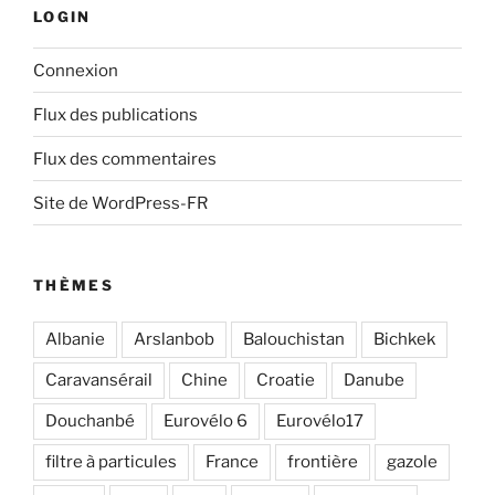
LOGIN
Connexion
Flux des publications
Flux des commentaires
Site de WordPress-FR
THÈMES
Albanie
Arslanbob
Balouchistan
Bichkek
Caravansérail
Chine
Croatie
Danube
Douchanbé
Eurovélo 6
Eurovélo17
filtre à particules
France
frontière
gazole