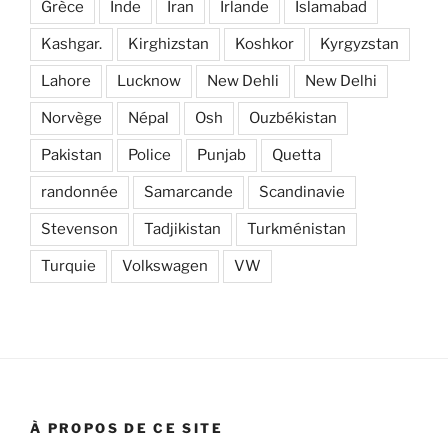
Grèce
Inde
Iran
Irlande
Islamabad
Kashgar.
Kirghizstan
Koshkor
Kyrgyzstan
Lahore
Lucknow
New Dehli
New Delhi
Norvège
Népal
Osh
Ouzbékistan
Pakistan
Police
Punjab
Quetta
randonnée
Samarcande
Scandinavie
Stevenson
Tadjikistan
Turkménistan
Turquie
Volkswagen
VW
À PROPOS DE CE SITE