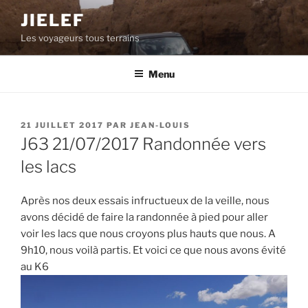
Aller
JIELEF
au
Les voyageurs tous terrains
contenu
principal
Menu
PUBLIÉ
21 JUILLET 2017
PAR
JEAN-LOUIS
LE
J63 21/07/2017 Randonnée vers
les lacs
Après nos deux essais infructueux de la veille, nous
avons décidé de faire la randonnée à pied pour aller
voir les lacs que nous croyons plus hauts que nous. A
9h10, nous voilà partis. Et voici ce que nous avons évité
au K6