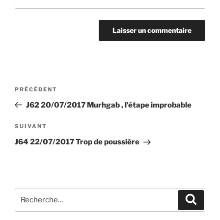
Navigation
Article
PRÉCÉDENT
de
précédent
J62 20/07/2017 Murhgab , l’étape improbable
l’article
Article
SUIVANT
suivant
J64 22/07/2017 Trop de poussière
Recherche
Recher
pour
: