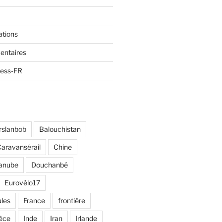
ations
entaires
ress-FR
rslanbob
Balouchistan
aravansérail
Chine
anube
Douchanbé
Eurovélo17
ules
France
frontière
èce
Inde
Iran
Irlande