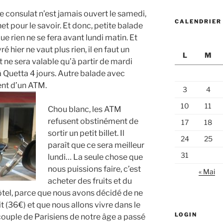
Le consulat n’est jamais ouvert le samedi,
CALENDRIER
ernet pour le savoir. Et donc, petite balade
e rien ne se fera avant lundi matin. Et
ré hier ne vaut plus rien, il en faut un
L
M
t ne sera valable qu’à partir de mardi
Quetta 4 jours. Autre balade avec
gent d’un ATM.
3
4
10
11
Chou blanc, les ATM
refusent obstinément de
17
18
sortir un petit billet. Il
24
25
paraît que ce sera meilleur
31
lundi… La seule chose que
nous puissions faire, c’est
« Mai
acheter des fruits et du
hôtel, parce que nous avons décidé de ne
 (36€) et que nous allons vivre dans le
LOGIN
un couple de Parisiens de notre âge a passé