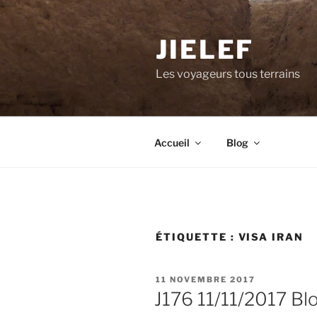
Aller
au
JIELEF
contenu
principal
Les voyageurs tous terrains
Accueil
Blog
ÉTIQUETTE :
VISA IRAN
PUBLIÉ
11 NOVEMBRE 2017
LE
J176 11/11/2017 Bl