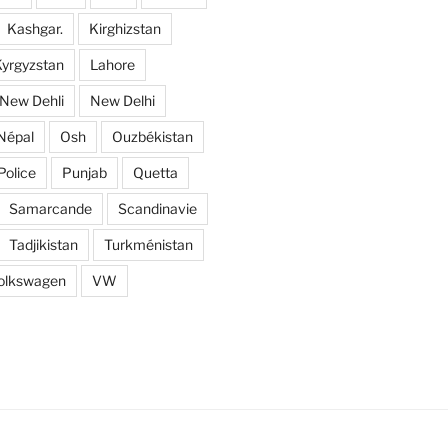
Kashgar.
Kirghizstan
yrgyzstan
Lahore
New Dehli
New Delhi
Népal
Osh
Ouzbékistan
Police
Punjab
Quetta
Samarcande
Scandinavie
Tadjikistan
Turkménistan
olkswagen
VW