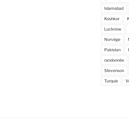
Islamabad
Koshkor
K
Lucknow
Norvège
Pakistan
randonnée
Stevenson
Turquie
V