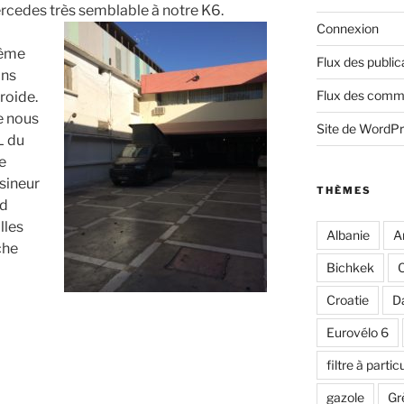
ercedes très semblable à notre K6.
Connexion
même
Flux des public
ans
Flux des comm
roide.
e nous
Site de WordP
L du
ne
sineur
THÈMES
rd
lles
Albanie
A
che
Bichkek
C
Croatie
D
Eurovélo 6
filtre à partic
gazole
Gr