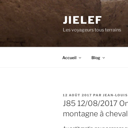
Aller
au
JIELEF
contenu
principal
Les voyageurs tous terrains
Accueil
Blog
PUBLIÉ
12 AOÛT 2017
PAR
JEAN-LOUIS
LE
J85 12/08/2017 On
montagne à cheval