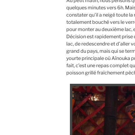
Au petit matin, nous pensons qu
quelques minutes vers 6h. Mais
constater qu’il a neigé toute la
totalement bouché vers le ver
pour monter au deuxième lac, e
Décision est rapidement prise 
lac, de redescendre et d’aller v
grand du pays, mais qui se termin
yourte principale où Aïnouka pré
fait, c’est une repas complet 
poisson grillé fraîchement pêch