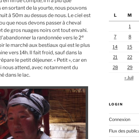
’en fin de compte, il n’a plu que
 en sortant de la yourte, nous pouvons
 nuit à 50m au dessus de nous. Le ciel est
L
M
rou que nous devons passer à cheval
1
t de gros nuages noirs ont tout envahi.
e
7
8
d’abandonner la randonnée vers le 2
oir le marché aux bestiaux qui est le plus
14
15
e vers 14h. Il fait froid, sauf dans la
21
22
pare le petit déjeuner. « Petit », car en
qui nous attend, avec notamment du
28
29
é dans le lac.
« Juil
LOGIN
Connexion
Flux des public