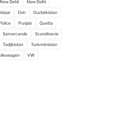
New Dehli
New Delhi
Népal
Osh
Ouzbékistan
Police
Punjab
Quetta
Samarcande
Scandinavie
Tadjikistan
Turkménistan
olkswagen
VW