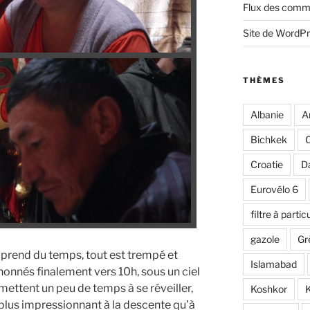
Flux des comm
Site de WordP
THÈMES
Albanie
A
Bichkek
C
Croatie
D
Eurovélo 6
filtre à partic
gazole
Gr
rend du temps, tout est trempé et
Islamabad
onnés finalement vers 10h, sous un ciel
ettent un peu de temps à se réveiller,
Koshkor
K
t plus impressionnant à la descente qu’à