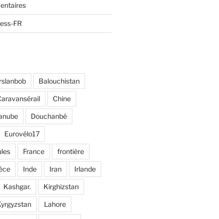
entaires
ress-FR
rslanbob
Balouchistan
aravansérail
Chine
anube
Douchanbé
Eurovélo17
ules
France
frontière
èce
Inde
Iran
Irlande
Kashgar.
Kirghizstan
yrgyzstan
Lahore