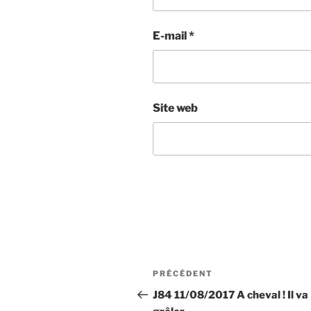
E-mail
*
Site web
Navigation
Article
PRÉCÉDENT
de
précédent
J84 11/08/2017 A cheval ! Il va