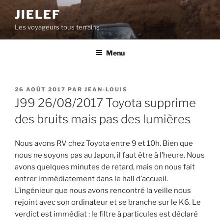
Aller
JIELEF
au
Les voyageurs tous terrains
contenu
principal
Menu
PUBLIÉ
26 AOÛT 2017
PAR
JEAN-LOUIS
LE
J99 26/08/2017 Toyota supprime
des bruits mais pas des lumières
Nous avons RV chez Toyota entre 9 et 10h. Bien que
nous ne soyons pas au Japon, il faut être à l’heure. Nous
avons quelques minutes de retard, mais on nous fait
entrer immédiatement dans le hall d’accueil.
L’ingénieur que nous avons rencontré la veille nous
rejoint avec son ordinateur et se branche sur le K6. Le
verdict est immédiat : le filtre à particules est déclaré