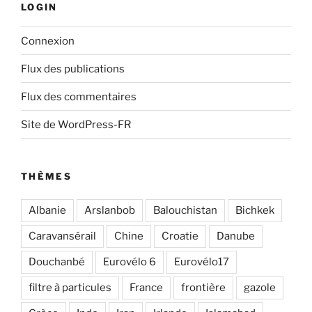
LOGIN
Connexion
Flux des publications
Flux des commentaires
Site de WordPress-FR
THÈMES
Albanie
Arslanbob
Balouchistan
Bichkek
Caravansérail
Chine
Croatie
Danube
Douchanbé
Eurovélo 6
Eurovélo17
filtre à particules
France
frontière
gazole