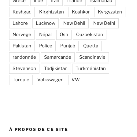
Grèce
Inde
Iran
Irlande
Islamabad
Kashgar.
Kirghizstan
Koshkor
Kyrgyzstan
Lahore
Lucknow
New Dehli
New Delhi
Norvège
Népal
Osh
Ouzbékistan
Pakistan
Police
Punjab
Quetta
randonnée
Samarcande
Scandinavie
Stevenson
Tadjikistan
Turkménistan
Turquie
Volkswagen
VW
À PROPOS DE CE SITE