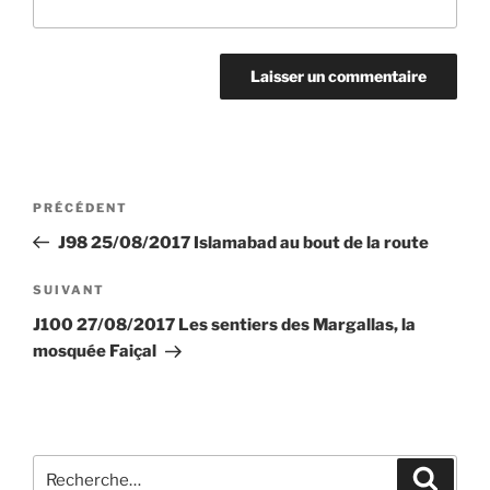
Navigation
Article
PRÉCÉDENT
de
précédent
J98 25/08/2017 Islamabad au bout de la route
l’article
Article
SUIVANT
suivant
J100 27/08/2017 Les sentiers des Margallas, la
mosquée Faiçal
Recherche
Recher