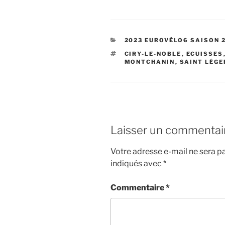
CATÉGORIES
2023 EUROVÉLO6 SAISON 
ÉTIQUETTES
CIRY-LE-NOBLE
,
ECUISSES
MONTCHANIN
,
SAINT LÉGE
Laisser un commentai
Votre adresse e-mail ne sera pa
indiqués avec
*
Commentaire
*