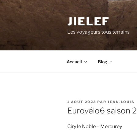
Aller
au
JIELEF
contenu
principal
Les voyageurs tous terrains
Accueil
Blog
PUBLIÉ
1 AOÛT 2023
PAR
JEAN-LOUIS
LE
Eurovélo6 saison 2
Ciry le Noble – Mercurey