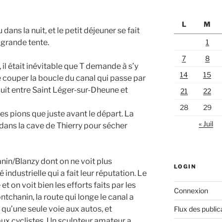
L
M
u dans la nuit, et le petit déjeuner se fait
a grande tente.
1
7
8
 il était inévitable que T demande à s’y
14
15
 couper la boucle du canal qui passe par
cuit entre Saint Léger-sur-Dheune et
21
22
28
29
es pions que juste avant le départ. La
« Juil
 dans la cave de Thierry pour sécher
nin/Blanzy dont on ne voit plus
LOGIN
industrielle qui a fait leur réputation. Le
t on voit bien les efforts faits par les
Connexion
ntchanin, la route qui longe le canal a
 qu’une seule voie aux autos, et
Flux des public
aux cyclistes. Un sculpteur amateur a