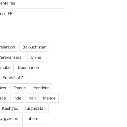
entaires
ress-FR
rslanbob
Balouchistan
aravansérail
Chine
anube
Douchanbé
Eurovélo17
ules
France
frontière
èce
Inde
Iran
Irlande
Kashgar.
Kirghizstan
yrgyzstan
Lahore