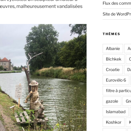
Flux des comm
 œuvres, malheureusement vandalisées
Site de WordP
THÈMES
Albanie
A
Bichkek
C
Croatie
D
Eurovélo 6
filtre à partic
gazole
Gr
Islamabad
Koshkor
K