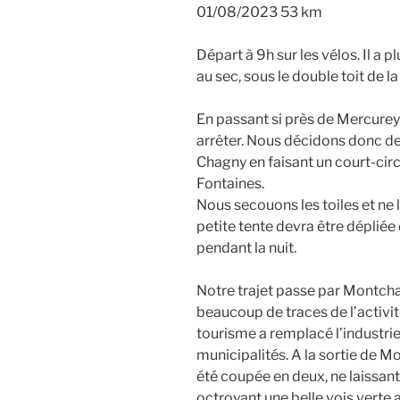
01/08/2023 53 km
Départ à 9h sur les vélos. Il a pl
au sec, sous le double toit de l
En passant si près de Mercurey,
arrêter. Nous décidons donc de
Chagny en faisant un court-cir
Fontaines.
Nous secouons les toiles et ne l
petite tente devra être dépliée
pendant la nuit.
Notre trajet passe par Montcha
beaucoup de traces de l’activité 
tourisme a remplacé l’industrie e
municipalités. A la sortie de Mo
été coupée en deux, ne laissant
octroyant une belle vois verte 