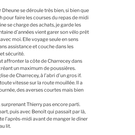
r Dheune se déroule très bien, si bien que
 pour faire les courses du repas de midi
ine se charge des achats, je garde les
taine d’années vient garer son vélo prêt
e avec moi. Elle voyage seule en sens
sans assistance et couche dans les
et sécurité.
faut affronter la côte de Charrecey dans
 créant un maximum de poussières.
ise de Charrecey, à l’abri d’un gros if.
ute vitesse sur la route mouillée. Il a
 journée, des averses courtes mais bien
 surprenant Thierry pas encore parti.
rt, puis avec Benoît qui passait par là,
ute l’après-midi avant de manger le dîner
u lit.