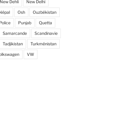
New Dehli
New Delhi
Népal
Osh
Ouzbékistan
Police
Punjab
Quetta
Samarcande
Scandinavie
Tadjikistan
Turkménistan
olkswagen
VW