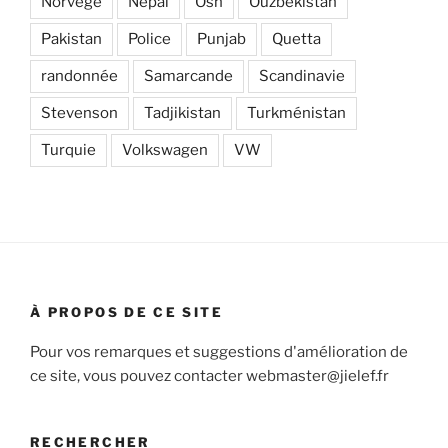
Norvège
Népal
Osh
Ouzbékistan
Pakistan
Police
Punjab
Quetta
randonnée
Samarcande
Scandinavie
Stevenson
Tadjikistan
Turkménistan
Turquie
Volkswagen
VW
À PROPOS DE CE SITE
Pour vos remarques et suggestions d'amélioration de
ce site, vous pouvez contacter webmaster@jielef.fr
RECHERCHER