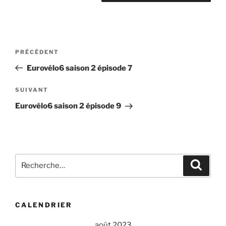
Navigation
Article
PRÉCÉDENT
de
précédent
Eurovélo6 saison 2 épisode 7
l’article
Article
SUIVANT
suivant
Eurovélo6 saison 2 épisode 9
Recherche
Recher
pour
:
CALENDRIER
août 2023