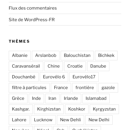
Flux des commentaires
Site de WordPress-FR
THÈMES
Albanie
Arslanbob
Balouchistan
Bichkek
Caravansérail
Chine
Croatie
Danube
Douchanbé
Eurovélo 6
Eurovélo17
filtre à particules
France
frontière
gazole
Grèce
Inde
Iran
Irlande
Islamabad
Kashgar.
Kirghizstan
Koshkor
Kyrgyzstan
Lahore
Lucknow
New Dehli
New Delhi