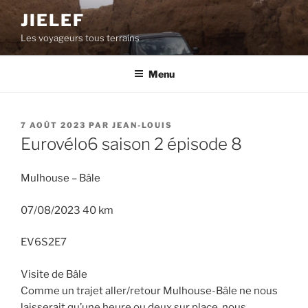
Aller
JIELEF
au
Les voyageurs tous terrains
contenu
principal
Menu
PUBLIÉ
7 AOÛT 2023
PAR
JEAN-LOUIS
LE
Eurovélo6 saison 2 épisode 8
Mulhouse – Bâle
07/08/2023 40 km
EV6S2E7
Visite de Bâle
Comme un trajet aller/retour Mulhouse-Bâle ne nous
laisserait qu’une heure ou deux sur place, nous