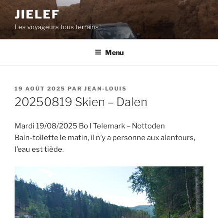
Aller
JIELEF
au
Les voyageurs tous terrains
contenu
principal
Menu
PUBLIÉ
19 AOÛT 2025
PAR
JEAN-LOUIS
LE
20250819 Skien – Dalen
Mardi 19/08/2025 Bo I Telemark – Nottoden
Bain-toilette le matin, il n’y a personne aux alentours,
l’eau est tiède.