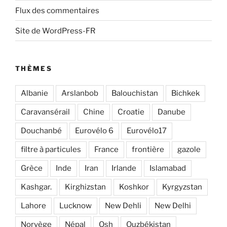
Flux des commentaires
Site de WordPress-FR
THÈMES
Albanie
Arslanbob
Balouchistan
Bichkek
Caravansérail
Chine
Croatie
Danube
Douchanbé
Eurovélo 6
Eurovélo17
filtre à particules
France
frontière
gazole
Grèce
Inde
Iran
Irlande
Islamabad
Kashgar.
Kirghizstan
Koshkor
Kyrgyzstan
Lahore
Lucknow
New Dehli
New Delhi
Norvège
Népal
Osh
Ouzbékistan