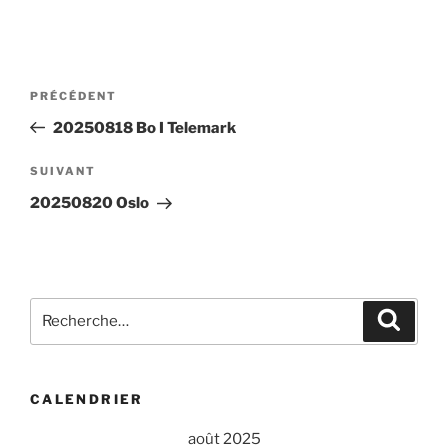
Navigation
Article
PRÉCÉDENT
de
précédent
20250818 Bo I Telemark
l’article
Article
SUIVANT
suivant
20250820 Oslo
Recherche
Recher
pour
:
CALENDRIER
août 2025