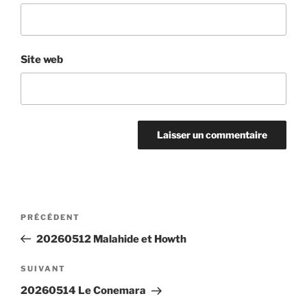
Site web
Navigation
Article
PRÉCÉDENT
de
précédent
20260512 Malahide et Howth
l’article
Article
SUIVANT
suivant
20260514 Le Conemara