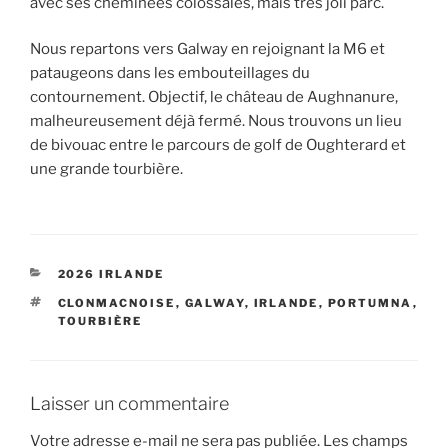
avec ses cheminées colossales, mais très joli parc.
Nous repartons vers Galway en rejoignant la M6 et
pataugeons dans les embouteillages du
contournement. Objectif, le château de Aughnanure,
malheureusement déjà fermé. Nous trouvons un lieu
de bivouac entre le parcours de golf de Oughterard et
une grande tourbière.
CATÉGORIES
2026 IRLANDE
ÉTIQUETTES
CLONMACNOISE
,
GALWAY
,
IRLANDE
,
PORTUMNA
,
TOURBIÈRE
Laisser un commentaire
Votre adresse e-mail ne sera pas publiée.
Les champs