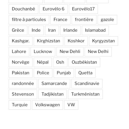
Douchanbé
Eurovélo 6
Eurovélo17
filtre à particules
France
frontière
gazole
Grèce
Inde
Iran
Irlande
Islamabad
Kashgar.
Kirghizstan
Koshkor
Kyrgyzstan
Lahore
Lucknow
New Dehli
New Delhi
Norvège
Népal
Osh
Ouzbékistan
Pakistan
Police
Punjab
Quetta
randonnée
Samarcande
Scandinavie
Stevenson
Tadjikistan
Turkménistan
Turquie
Volkswagen
VW