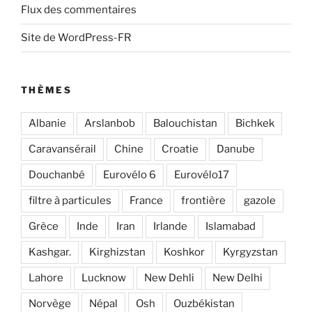
Flux des commentaires
Site de WordPress-FR
THÈMES
Albanie
Arslanbob
Balouchistan
Bichkek
Caravansérail
Chine
Croatie
Danube
Douchanbé
Eurovélo 6
Eurovélo17
filtre à particules
France
frontière
gazole
Grèce
Inde
Iran
Irlande
Islamabad
Kashgar.
Kirghizstan
Koshkor
Kyrgyzstan
Lahore
Lucknow
New Dehli
New Delhi
Norvège
Népal
Osh
Ouzbékistan