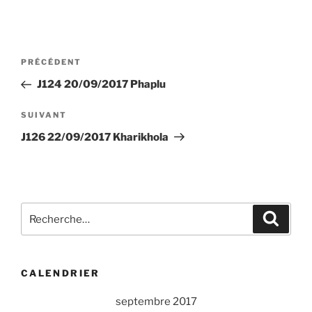
Navigation
Article
PRÉCÉDENT
de
précédent
J124 20/09/2017 Phaplu
l’article
Article
SUIVANT
suivant
J126 22/09/2017 Kharikhola
Recherche
Recher
pour
:
CALENDRIER
septembre 2017