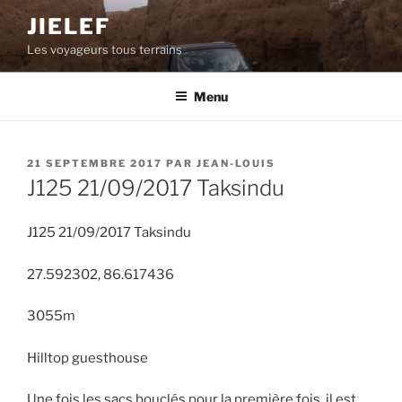
Aller
JIELEF
au
Les voyageurs tous terrains
contenu
principal
Menu
PUBLIÉ
21 SEPTEMBRE 2017
PAR
JEAN-LOUIS
LE
J125 21/09/2017 Taksindu
J125 21/09/2017 Taksindu
27.592302, 86.617436
3055m
Hilltop guesthouse
Une fois les sacs bouclés pour la première fois, il est