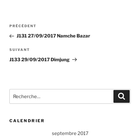
Navigation
Article
PRÉCÉDENT
de
précédent
J131 27/09/2017 Namche Bazar
l’article
Article
SUIVANT
suivant
J133 29/09/2017 Dimjung
Recherche
Recher
pour
:
CALENDRIER
septembre 2017