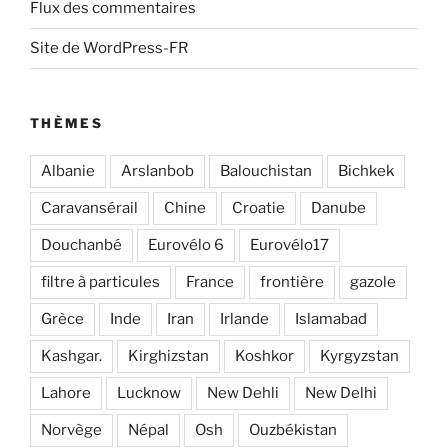
Flux des commentaires
Site de WordPress-FR
THÈMES
Albanie
Arslanbob
Balouchistan
Bichkek
Caravansérail
Chine
Croatie
Danube
Douchanbé
Eurovélo 6
Eurovélo17
filtre à particules
France
frontière
gazole
Grèce
Inde
Iran
Irlande
Islamabad
Kashgar.
Kirghizstan
Koshkor
Kyrgyzstan
Lahore
Lucknow
New Dehli
New Delhi
Norvège
Népal
Osh
Ouzbékistan