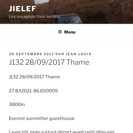
Aller
JIELEF
au
Les voyageurs tous terrains
contenu
principal
Menu
PUBLIÉ
28 SEPTEMBRE 2017
PAR
JEAN-LOUIS
LE
J132 28/09/2017 Thame
J132 28/09/2017 Thame
27.832021, 86.650005
3800m
Everest summitter guesthouse
Lever tôt, mais surtout départ avant petit déjeuner