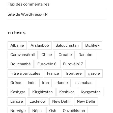
Flux des commentaires
Site de WordPress-FR
THÈMES
Albanie
Arslanbob
Balouchistan
Bichkek
Caravansérail
Chine
Croatie
Danube
Douchanbé
Eurovélo 6
Eurovélo17
filtre à particules
France
frontière
gazole
Grèce
Inde
Iran
Irlande
Islamabad
Kashgar.
Kirghizstan
Koshkor
Kyrgyzstan
Lahore
Lucknow
New Dehli
New Delhi
Norvège
Népal
Osh
Ouzbékistan