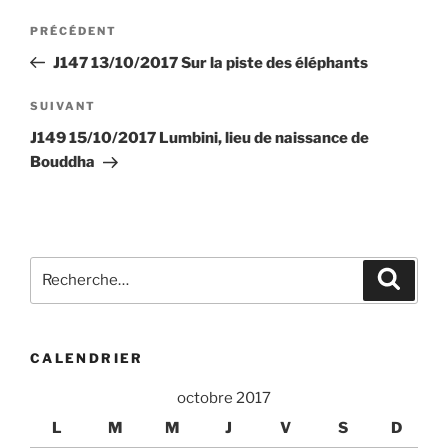
Navigation
Article
PRÉCÉDENT
de
précédent
J147 13/10/2017 Sur la piste des éléphants
l’article
Article
SUIVANT
suivant
J149 15/10/2017 Lumbini, lieu de naissance de
Bouddha
Recherche
Recher
pour
:
CALENDRIER
octobre 2017
L
M
M
J
V
S
D