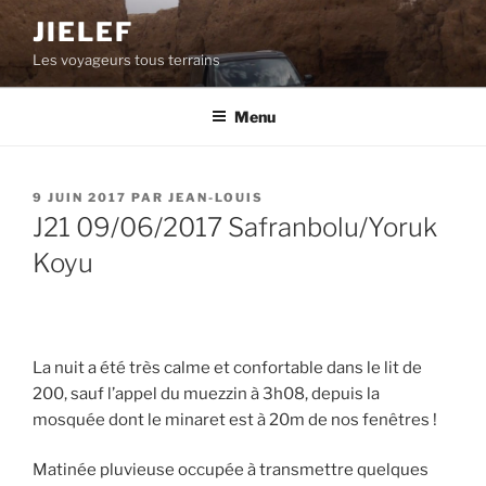
Aller
JIELEF
au
Les voyageurs tous terrains
contenu
principal
Menu
PUBLIÉ
9 JUIN 2017
PAR
JEAN-LOUIS
LE
J21 09/06/2017 Safranbolu/Yoruk
Koyu
La nuit a été très calme et confortable dans le lit de
200, sauf l’appel du muezzin à 3h08, depuis la
mosquée dont le minaret est à 20m de nos fenêtres !
Matinée pluvieuse occupée à transmettre quelques