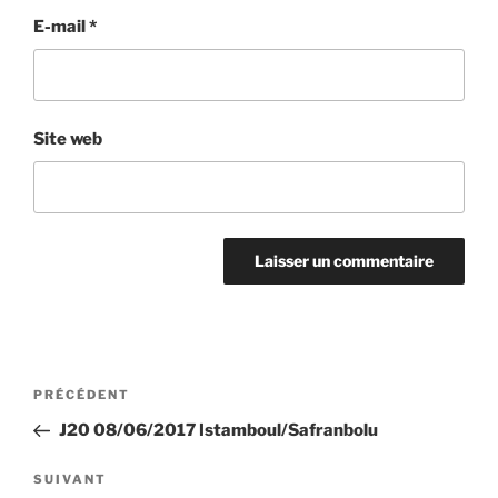
E-mail
*
Site web
Navigation
Article
PRÉCÉDENT
de
précédent
J20 08/06/2017 Istamboul/Safranbolu
l’article
Article
SUIVANT