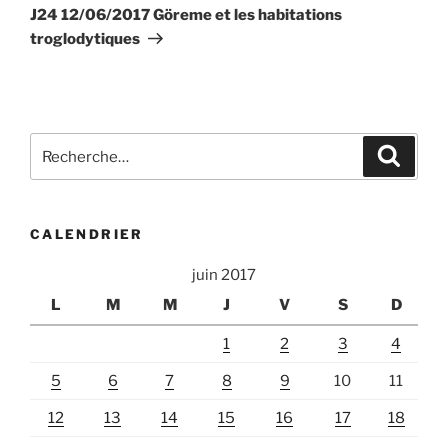
suivant
J24 12/06/2017 Göreme et les habitations
troglodytiques
Recherche
Recher
pour
:
CALENDRIER
juin 2017
L
M
M
J
V
S
D
1
2
3
4
5
6
7
8
9
10
11
12
13
14
15
16
17
18