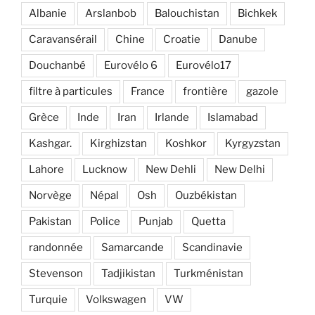
Albanie
Arslanbob
Balouchistan
Bichkek
Caravansérail
Chine
Croatie
Danube
Douchanbé
Eurovélo 6
Eurovélo17
filtre à particules
France
frontière
gazole
Grèce
Inde
Iran
Irlande
Islamabad
Kashgar.
Kirghizstan
Koshkor
Kyrgyzstan
Lahore
Lucknow
New Dehli
New Delhi
Norvège
Népal
Osh
Ouzbékistan
Pakistan
Police
Punjab
Quetta
randonnée
Samarcande
Scandinavie
Stevenson
Tadjikistan
Turkménistan
Turquie
Volkswagen
VW