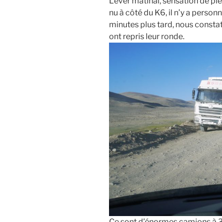
Lever matinal, sensation de plé
nu à côté du K6, il n’y a person
minutes plus tard, nous constat
ont repris leur ronde.
Ce sont d’énormes camions à 3 