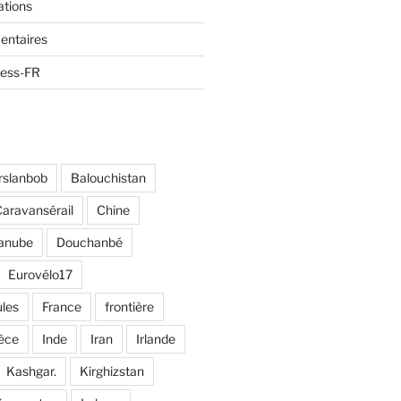
ations
entaires
ress-FR
rslanbob
Balouchistan
aravansérail
Chine
anube
Douchanbé
Eurovélo17
ules
France
frontière
èce
Inde
Iran
Irlande
Kashgar.
Kirghizstan