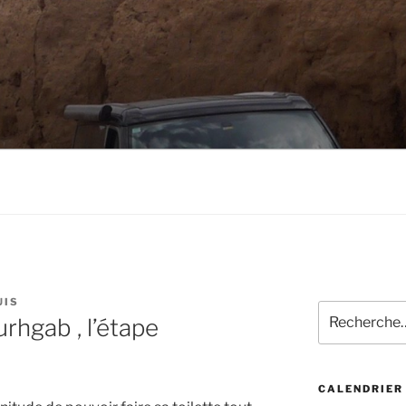
UIS
Recherche
hgab , l’étape
pour
:
CALENDRIER