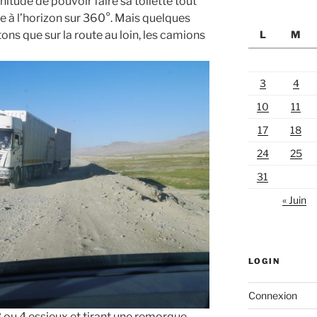
nitude de pouvoir faire sa toilette tout
ne à l’horizon sur 360°. Mais quelques
ons que sur la route au loin, les camions
L
M
3
4
10
11
17
18
24
25
31
« Juin
LOGIN
Connexion
ou 4 essieux et tirant une remorque.