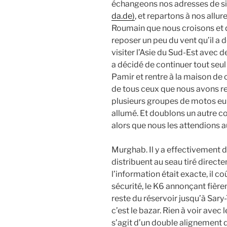
échangeons nos adresses de site
da.de)
, et repartons à nos allure
Roumain que nous croisons et qu
reposer un peu du vent qu’il a d
visiter l’Asie du Sud-Est avec de
a décidé de continuer tout seul 
Pamir et rentre à la maison de 
de tous ceux que nous avons re
plusieurs groupes de motos eu
allumé. Et doublons un autre co
alors que nous les attendions a
Murghab. Il y a effectivement 
distribuent au seau tiré directem
l’information était exacte, il c
sécurité, le K6 annonçant fière
reste du réservoir jusqu’à Sary-
c’est le bazar. Rien à voir avec 
s’agit d’un double alignement 