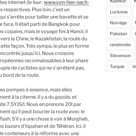
Koshkor
K
s internet (le leur :
www.von-hier-nach-
s respectives. Plus loin, c’est un
Lucknow
i s’arrête pour tailler une bavette et se
Norvège
e face. Il était parti de Bangkok pour
s copains, mais le voyage fini à Hanoï, il
Pakistan
vers la Chine, le Kazakhstan, la route du
randonnée
cette façon. Très sympa, le plus en forme
ncontrés jusqu’ici. Nous croisons
Stevenson
ropéennes reconnaissables à leur phare
Turquie
V
uple de cyclistes qui ne s’arrêtent pas,
u bord de la route.
des pompes à essence, mais elles
ent à la citerne. Il y a du gazole, et
oûte 7,5YJS/l. Nous en prenons 20l par
ment qu’il peut boucler la route avec le
Tash. S’il y a une chose à voir à Murghab,
les bazars d’Ispahan et de Téhéran. Ici, il
de conteneurs à la réforme avec une