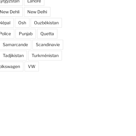
yrgyzstan
Lahore
New Dehli
New Delhi
Népal
Osh
Ouzbékistan
Police
Punjab
Quetta
Samarcande
Scandinavie
Tadjikistan
Turkménistan
olkswagen
VW