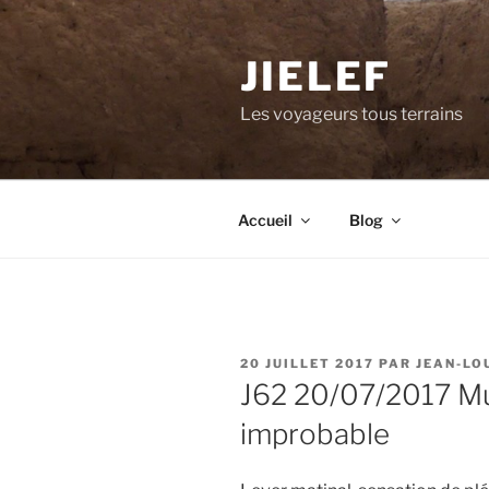
Aller
au
JIELEF
contenu
principal
Les voyageurs tous terrains
Accueil
Blog
PUBLIÉ
20 JUILLET 2017
PAR
JEAN-LO
LE
J62 20/07/2017 Mur
improbable