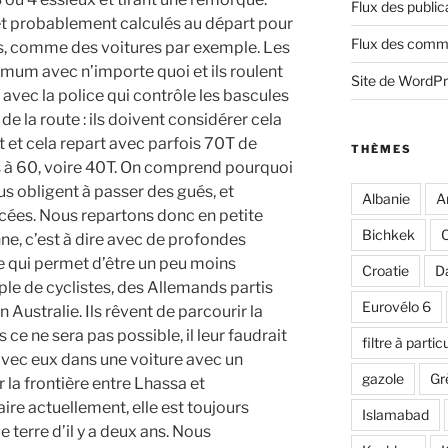
Flux des public
et probablement calculés au départ pour
Flux des comm
es, comme des voitures par exemple. Les
imum avec n’importe quoi et ils roulent
Site de WordP
avec la police qui contrôle les bascules
de la route : ils doivent considérer cela
 et cela repart avec parfois 70T de
THÈMES
és à 60, voire 40T. On comprend pourquoi
s obligent à passer des gués, et
Albanie
A
cées. Nous repartons donc en petite
Bichkek
C
nne, c’est à dire avec de profondes
ce qui permet d’être un peu moins
Croatie
D
uple de cyclistes, des Allemands partis
Eurovélo 6
n Australie. Ils rêvent de parcourir la
 ce ne sera pas possible, il leur faudrait
filtre à partic
avec eux dans une voiture avec un
gazole
Gr
r la frontière entre Lhassa et
ire actuellement, elle est toujours
Islamabad
terre d’il y a deux ans. Nous